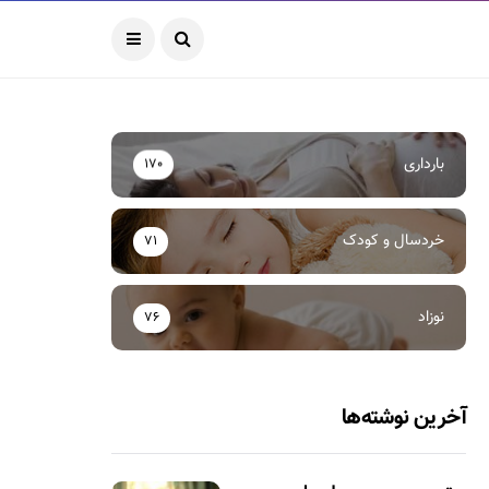
بارداری
170
خردسال و کودک
71
نوزاد
76
آخرین نوشته‌ها