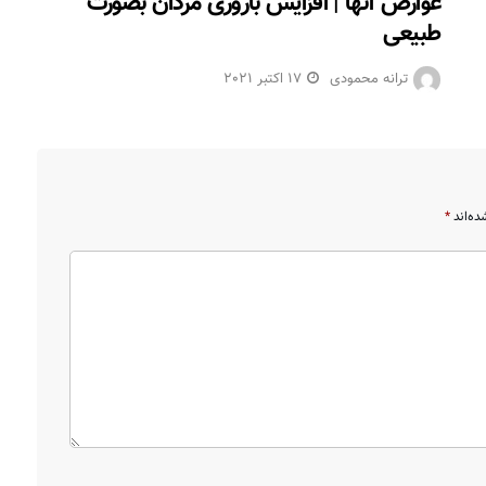
عوارض آنها | افزایش باروری مردان بصورت
طبیعی
ترانه محمودی
17 اکتبر 2021
ده‌اند
*