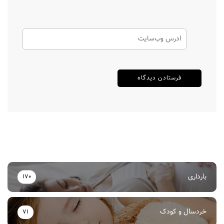
بارداری
170
خردسال و کودک
71