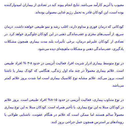
معیوب با آنزیم کارآمد می‌باشد. نتایج انجام پیوند کبد در تعدادی از بیماران امیدوارکننده
بوده است، این کودکان قادر به تحمل رژیم غذایی معمولی بوده‌اند.
کودکانی که درمان فوری و مداوم دارند، اغلب رشد و نمو طبیعی خواهند داشت. درمان
سریع، از آسیب‌های مغزی و عقب‌ماندگی ذهنی در این کودکان جلوگیری خواهد کرد. در
تعدادی از کودکان علیرغم درمان، برخی تأثیرات بلند مدت بیماری همچون مشکلات
یادگیری، عقب‌ماندگی ذهنی و مشکلات ماهیچه‌ای دیده می‌شود.
در نوع متوسط بیماری ادرار شربت افرا، فعالیت آنزیمی در حدود ۸-۳ % افراد طبیعی
است. علائم بیماری معمولاً در چند ماه اول زندگی، هنگامی که کودک بیمار یا ناشتا
است، بروز می‌کند. علائم مشابه نوع کلاسیک بیماری است اما شدت بروز علائم کمتر
می‌باشد.
در نوع متناوب بیماری، فعالیت آنزیمی در حدود ۱۵-۸% افراد طبیعی است. بروز علائم
در کودکان مبتلا به این نوع بیماری، با تأخیر همراه است. کودکان مبتلا به این نوع بیماری
معمولاً سالم هستند اما ممکن است که علائم در هنگام عفونت، ناشتایی طولانی یا
رویدادهای پر استرس همچون عمل جراحی بروز کنند.