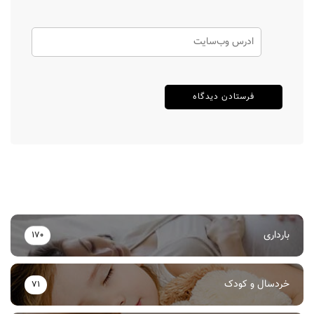
بارداری
170
خردسال و کودک
71