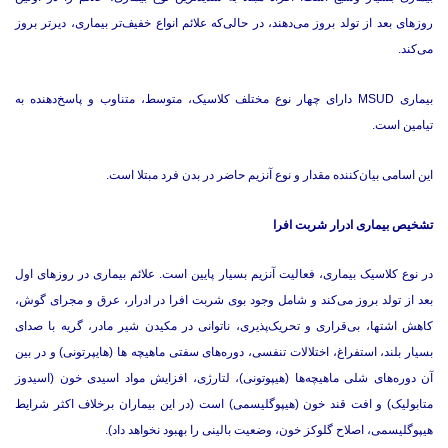
روزهای بعد از تولد بروز می‌دهند، در حالی‌که علائم انواع خفیف‌تر بیماری، دیرتر بروز
می‌کند.
بیماری MSUD دارای چهار نوع مختلف کلاسیک، متوسط، متناوب و پاسخ‌دهنده به
تیامین است.
این اسامی بیان‌کننده مقدار و نوع آنزیم حاضر در بدن فرد مبتلا است.
تشخیص بیماری ادرار شربت افرا
در نوع کلاسیک بیماری، فعالیت آنزیم بسیار پایین است. علائم بیماری در روزهای اول
بعد از تولد بروز می‌کند و شامل وجود بوی شربت افرا در ادرار، عرق و مجرای گوش،
کاهش اشتها، بی‌قراری و تحریک‌پذیری، ناتوانی در مکیدن شیر مادر، گریه با صدای
بسیار بلند، استفراغ، اختلالات تنفسی، دوره‌های سفتی ماهیچه ها (هایپرتونی) و در بین
آن دوره‌های شلی ماهیچه‌ها (هیپوتونی)، لتارژی، افزایش مواد اسیدی خون (اسیدوز
متابولیک) و افت قند خون (هیپوگلیسمی) است (در این بیماران برخلاف اکثر شرایط
هیپوگلیسمی، اصلاح گلوکز خون، وضعیت بالینی را بهبود نخواهد داد).