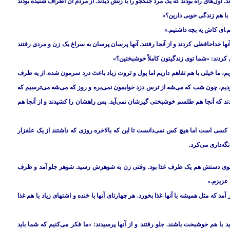
 اول‌های راه بودند که یک مرد جنگجو را با زنش دیدند. از مردم آن اطراف شنیده بودند
 با هم زندگی خوبی دارین؟»
.‌ای کاش یه بچه داشتیم.»
نها خداحافظی کردند و از آنجا رفتند. آنها پرسان پرسان به سراغ یک زن و مردی رفتند
ل کردند: «شما توی زندگیتون کاملاً خوشبختین؟»
یم، ما خیلی با هم تفاهم داریم اما پول و ثروت زیاد باعث درد سرمون شده. از یه طرف
بودیم، چون شب که می‌شه از ترس دزد خوابمون نمی‌بره و روز که می‌شه می‌ترسیم که
دند که آنجا هم طلسم خوشبختی گیرشان نمی‌آید. پس راهشان را کشیدند و از آنجا هم
 کسی است اما هیچ کس نمی‌دانست تا این که بالاخره روزی که داشتند از یک علفزار
گه‌داری می‌کرد.
 توی دستش هم یک ظرف غذا بود. وقتی زن به شوهرش رسید. شوهر جلو آمد و ظرف
 عزیزم.»
 که مثل همیشه با آنها غذا بخورد. هر چهارتای آنها با خنده و اشتهای زیاد با هم غذا
 با هم خوشبخت باشند. جلو رفتند و از آنها پرسیدند: «ما فکر می‌کنیم که شما باید