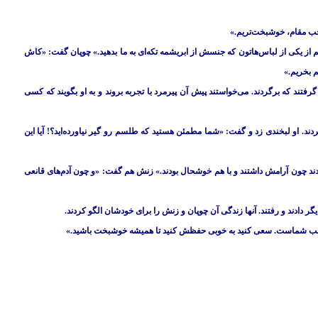
احب مقام، خوشبخت‌تریم.»
ز یکی از لباس‌هاتون که جنسش از ابریشمه تکه‌ای به ما بدهید.» چوپان گفت: «کاش
م بخریم.»
 گرفتند که برگردند. می‌خواستند پیش آن پیرمرد با تجربه بروند و به او بگویند که کسی
دند. او لبخندی زد و گفت: «شما مطمئن هستید که طلسم رو گیر نیاورده‌اید؟! آیا این
 چون آرامش داشتند و با هم خوشحال بودند.» زنش هم گفت: «و چون آدم‌های قانعی
ر دادند و رفتند. آنها زندگی آن چوپان و زنش را برای خودشان الگو کردند.
توی قلب شماست. سعی کنید به خوبی حفظش کنید تا همیشه خوشبخت باشید.»