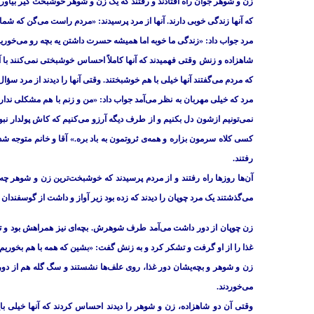
زن و شوهر جوان راه افتادند و رفتند که یک زن و شوهر خوشبخت گیر بیاورند.
که آنها زندگی خوبی دارند. آنها از مرد پرسیدند: «مردم راست می‌گن که شما
مرد جواب داد: «زندگی ما خوبه اما همیشه حسرت داشتن یه بچه رو می‌خوریم
شاهزاده و زنش وقتی فهمیدند که آنها کاملاً احساس خوشبختی نمی‌کنند با آ
که مردم می‌گفتند آنها خیلی با هم خوشبختند. وقتی آنها را دیدند از مرد سؤا
مرد که خیلی مهربان به نظر می‌آمد جواب داد: «من و زنم با هم مشکلی ندار
نمی‌تونیم ازشون دل بکنیم و از طرف دیگه آرزو می‌کنیم که کاش پولدار ن
کسی کلاه سرمون بزاره و همه‌ی ثروتمون به باد بره.» آقا و خانم متوجه ش
رفتند.
آن‌ها روزها راه رفتند و از مردم پرسیدند که خوشبخت‌ترین زن و شوهر چه
می‌گذشتند یک مرد چوپان را دیدند که زده بود زیر آواز و داشت از گوسفندان ن
زن چوپان از دور داشت می‌آمد طرف شوهرش. بچه‌ای نیز همراهش بود و
غذا را از او گرفت و تشکر کرد و به زنش گفت: «بشین که همه با هم بخوریم
زن و شوهر و بچه‌یشان دور غذا، روی علف‌ها نشستند و سگ گله هم از دور آمد
می‌خوردند.
وقتی آن دو شاهزاده، زن و شوهر را دیدند احساس کردند که آنها خیلی باید