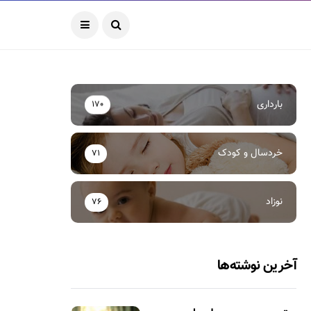
بارداری
170
خردسال و کودک
71
نوزاد
76
آخرین نوشته‌ها