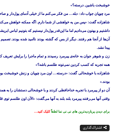
خوشبخت باشین. درسته؟»
مرد چوپان جواب داد: «بله… من فکر می‌کنم ما از خیلی آدمای پول‌دار و ص
شاهزاده گفت: «پس من یه خواهشی از شما دارم. اگه ممکنه خواهش می‌کنم ا
داشتیم و بهتون می‌دادیم اما ما این‌قدر پول‌دار نیستیم که بتونیم لباس ابریش
آن‌ها از آنجا هم رفتند. دیگر از بس که گشته بودند ناامید شده بودند. تصمیم
پیدا نشد.
زن و شوهر جوان به خانه‌ی پیرمرد رسیدند و تمام ماجرا را برایش تعریف کر
همه تجربه که کسب کردین نمی‌تونه طلسم باشه؟»
شاهزاده با خوشحالی گفت: «درسته… اون مرد چوپان و زنش خوشبخت بودند
بودند.»
آن دو از پیرمرد با تجربه خداحافظی کردند و با خوشحالی دستشان را به همدیگ
وقتی آنها می‌رفتند پیرمرد بلند بلند به آنها می‌گفت: «الآن اون طلسم 
برای دیدن پربازدیدترین های نی نی نما لطفاً
کلیک کنید…
اشتراک‌گذاری