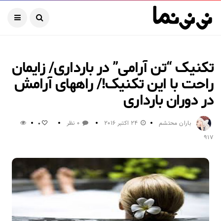
تکنیک “تن آرامی” در بارداری/ زایمان
راحت با این تکنیک!/ راههای آرامش
در دوران بارداری
باران محتشم
24 اکتبر 2016
0 نظر
0
917