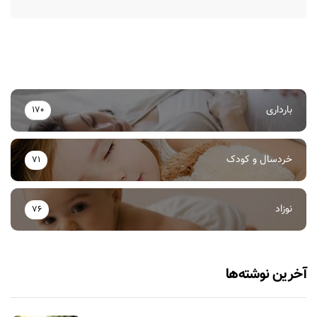
بارداری
170
خردسال و کودک
71
نوزاد
76
آخرین نوشته‌ها