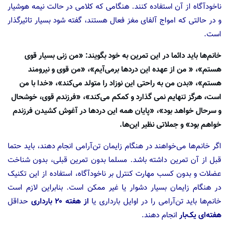
ناخود‌آگاه از آن استفاده کنند. هنگامی که کلامی در حالت نیمه هوشیار
و در حالتی که امواج آلفای مغز فعال هستند، گفته شود بسیار تاثیرگذار
است.
خانم‌ها باید دائما در این تمرین به خود بگویند: «من زنی بسیار قوی
هستم»، « من از عهده این درد‌ها بر‌می‌آیم»، «من قوی و نیرومند
هستم»، «بدن من به راحتی این نوزاد را متولد می‌کند»، «خدا با من
است، هرگز تنهایم نمی گذارد و کمکم می‌کند»، «فرزندم قوی، خوشحال
و سرحال خواهد بود»، «پایان همه این درد‌ها در آغوش کشیدن فرزندم
خواهم بود» و جملاتی نظیر این‌ها.
اگر خانم‌ها می‌خواهند در هنگام زایمان تن‌آرامی انجام دهند، باید حتما
قبل از آن تمرین داشته باشد. مسلما بدون تمرین قبلی، بدون شناخت
عضلات و بدون کسب مهارت کنترل بر ناخود‌آگاه، استفاده از این تکنیک
در هنگام زایمان بسیار دشوار یا غیر ممکن است. بنابر‌این لازم است
خانم‌ها باید تن‌آرامی را در اوایل بارداری یا
از هفته ۲۰ بارداری
حداقل
هفته‌ای یک‌بار
انجام دهند.