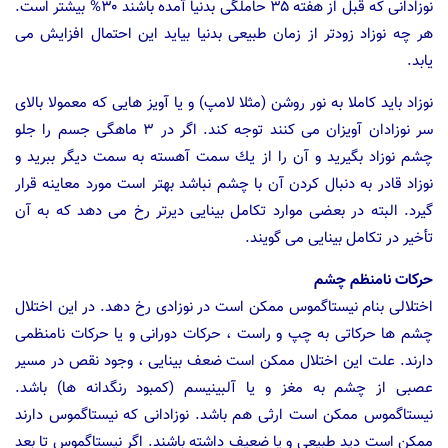
نوزادانی كه قبل از هفته ۳۵ حاملگی بدنیا آمده باشند ۳۰% بیشتر است.
هر چه نوزاد زودتر از زمان طبیعی بدنیا بیاید این احتمال افزایش می
یابد.
نوزاد باید كاملا به نور روشن (مثلا لامپ) و یا آویز هایی كه معمولا بالای
سر نوزادان آویزان می كنند توجه كند. اگر در ۳ ماهگی جسم را جلو
چشم نوزاد بگیرید و آن را از یك سمت آهسته به سمت دیگر ببرید و
نوزاد قادر به دنبال كردن آن با چشم نباشد بهتر است مورد معاینه قرار
گیرد. البته در بعضی موارد تكامل بینایی دیرتر رخ می دهد كه به آن
تأخیر در تكامل بینایی می گویند.
حركات نامنظم چشم
اختلالی بنام نیستاگموس ممكن است در نوزادی رخ دهد. در این اختلال
چشم ها حركاتی به چپ و راست ، حركات دورانی و یا حركات نامنظمی
دارند. علت این اختلال ممكن است ضعف بینایی ، وجود نقص در مسیر
عصبی از چشم به مغز و یا آلبینیسم (كمبود رنگدانه ها) باشد.
نیستاگموس ممكن است ارثی هم باشد. نوزادانی كه نیستاگموس دارند
ممكن است دید طبیعی و یا ضعیف داشته باشند. اگر نیستاگموس تا بعد