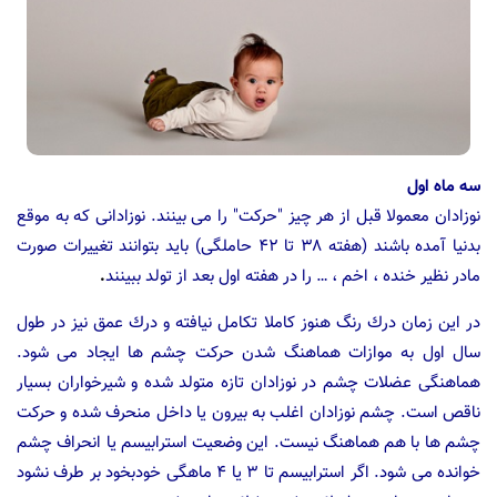
سه ماه اول
نوزادان معمولا قبل از هر چیز "حركت" را می بینند. نوزادانی كه به موقع
بدنیا آمده باشند (هفته ۳۸ تا ۴۲ حاملگی) باید بتوانند تغییرات صورت
مادر نظیر خنده ، اخم ، … را در هفته اول بعد از تولد ببینند
.
در این زمان درك رنگ هنوز كاملا تكامل نیافته و درك عمق نیز در طول
سال اول به موازات هماهنگ شدن حركت چشم ها ایجاد می شود.
هماهنگی عضلات چشم در نوزادان تازه متولد شده و شیرخواران بسیار
ناقص است. چشم نوزادان اغلب به بیرون یا داخل منحرف شده و حركت
چشم ها با هم هماهنگ نیست. این وضعیت استرابیسم یا انحراف چشم
خوانده می شود. اگر استرابیسم تا ۳ یا ۴ ماهگی خودبخود بر طرف نشود