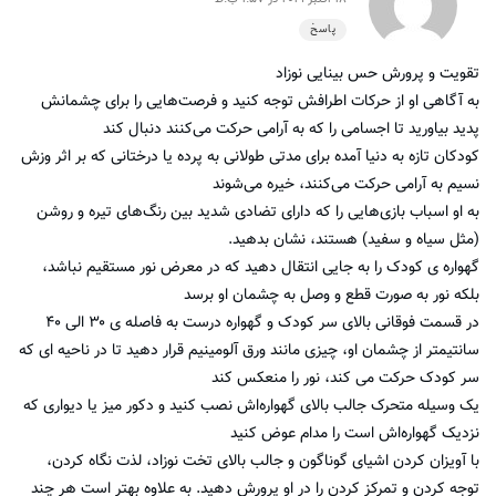
پاسخ
تقویت و پرورش حس بینایی نوزاد
به آگاهی او از حرکات اطرافش توجه کنید و فرصت‌هایی را برای چشمانش
پدید بیاورید تا اجسامی را که به آرامی حرکت می‌کنند دنبال کند
کودکان تازه به دنیا آمده برای مدتی طولانی به پرده یا درختانی که بر اثر وزش
نسیم به آرامی حرکت می‌کنند، خیره می‌شوند
به او اسباب بازی‌هایی را که دارای تضادی شدید بین رنگ‌های تیره و روشن
(مثل سیاه و سفید) هستند، نشان بدهید.
گهواره ی کودک را به جایی انتقال دهید که در معرض نور مستقیم نباشد،
بلکه نور به صورت قطع و وصل به چشمان او برسد
در قسمت فوقانی بالای سر کودک و گهواره درست به فاصله ی ۳۰ الی ۴۰
سانتیمتر از چشمان او، چیزی مانند ورق آلومینیم قرار دهید تا در ناحیه ای که
سر کودک حرکت می کند، نور را منعکس کند
یک وسیله متحرک جالب بالای گهواره‌اش نصب کنید و دکور میز یا دیواری که
نزدیک گهواره‌اش است را مدام عوض کنید
با آویزان کردن اشیای گوناگون و جالب بالای تخت نوزاد، لذت نگاه کردن،
توجه کردن و تمرکز کردن را در او پرورش دهید. به علاوه بهتر است هر چند