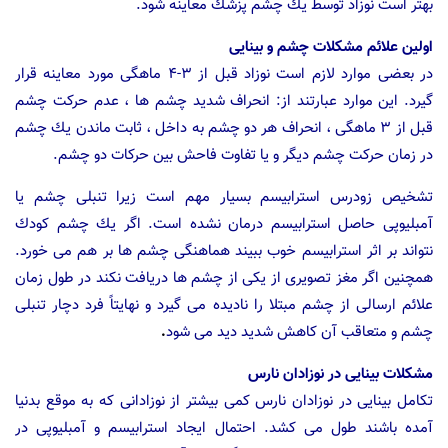
بهتر است نوزاد توسط یك چشم پزشك معاینه شود.
اولین علائم مشكلات چشم و بینایی
در بعضی موارد لازم است نوزاد قبل از ۳-۴ ماهگی مورد معاینه قرار
گیرد. این موارد عبارتند از: انحراف شدید چشم ها ، عدم حركت چشم
قبل از ۳ ماهگی ، انحراف هر دو چشم به داخل ، ثابت ماندن یك چشم
در زمان حركت چشم دیگر و یا تفاوت فاحش بین حركات دو چشم.
تشخیص زودرس استرابیسم بسیار مهم است زیرا تنبلی چشم یا
آمبلیوپی حاصل استرابیسم درمان نشده است. اگر یك چشم كودك
نتواند بر اثر استرابیسم خوب ببیند هماهنگی چشم ها بر هم می خورد.
همچنین اگر مغز تصویری از یكی از چشم ها دریافت نكند در طول زمان
علائم ارسالی از چشم مبتلا را نادیده می گیرد و نهایتاً فرد دچار تنبلی
چشم و متعاقب آن كاهش شدید دید می شود
.
مشكلات بینایی در نوزادان نارس
تكامل بینایی در نوزادان نارس كمی بیشتر از نوزادانی كه به موقع بدنیا
آمده باشند طول می كشد. احتمال ایجاد استرابیسم و آمبلیوپی در