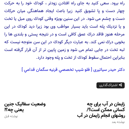
راه برود. سعی كنید به جای راه افتادن زودتر ، كودك خود را به حركت
چهار دست و پا تشویق كنید زیرا باعث ایجاد هماهنگی میان حركات
دست و چشم می شود. در این سنین بویژه وقتی كودك روی مبل یا تخت
و یا نزدیك پله است باید بسیار مواظب وی بود زیرا دید كودك در این
مرحله هنوز فاقد درك عمق كافی است و در نتیجه پستی و بلندی ها را
بخوبی درك نمی كند. به عبارت دیگر كودك در این سن متوجه نیست كه
لبه تخت در جایی تمام می شود و زمین پایین تر از آن قرار گرفته است
بنابراین احتمال سقوط كودك از تخت و پله وجود دارد.
دکتر حیدر سیاتیری [ فلو شيپ تخصصي قرنيه سگمان قدامي ]
اشتراک‌گذاری
زایمان در آب برای چه
وضعیت سفالیک جنین
کسانی ممکن است؟/
یعنی چه؟!
روشهای انجام زایمان در آب
نوشته قبل
نوشته بعد