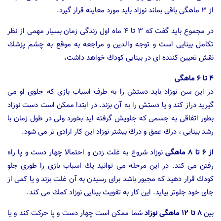
از ۳ ماهگی باقی بماند نوزاد باید مورد معاینه قرار گیرد.
در مجموع باید گفت كه ۳ تا ۴ ماه اول زندگی زمان بسیار مهمی از نظر
تكامل بینایی است و توجه والدین و مراجعه به موقع به چشم پزشك
نقش تعیین كننده ای در بینایی كودك خواهد داشت
.
۴ تا ۶ ماهگی
در این سن نوزاد باید دستش را به طرف اسباب بازی كه جلوی او می
گیرید دراز كند و یا دستش را به آن بزند. در ابتدا ممكن است دست نوزاد
بطور اتفاقی به جسمی كه جلویش گرفته اید بخورد ولی در طول زمان با
رشد بینایی ، درك عمق و درك بیشتر نوزاد این كار ارادی تر می شود.
از ۶ تا ۸ ماهگی
نوزاد شروع به غلت زدن و احتمالا چهار دست و پا راه
رفتن می كند. در این مرحله می توانید یك اسباب بازی را طوری جلو
كودك قرار دهید كه مجبور باشد برای رسیدن به آن غلت بزند و یا كمی از
جای خود جلوتر بیاید. این كار به تقویت بینایی نوزاد كمك می كند.
بین
۸ تا ۱۲ ماهگی نوزاد
شما ممكن است چهار دست و پا حركت كند و یا