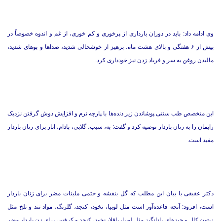
وی ادامه داد: باید در دوران بارداری از پرخوری و کم خوری، از غم و اندوه خصوصاً در
پیش از ۶ هفتگی و بالای هشت ماه، پرهیز از خوشحالی شدید، صداها و بوهای شدید،
مالیدن روغن به سر و فریاد زدن نیز خودداری کرد.
این متخصص طب سنتی پوشاندن زیر دنده‌ها با پارچه نرم و افزایش دوش گرفتن نزدیک
زایمان را به زنان باردار توصیه کرد و گفت: به، سیب، گلابی، بادام، انار برای زنان باردار
مفید است.
دکتر عقیقی با بیان این مطلب که گل بنفشه و ختمی ملینات مضر برای زنان باردار
است، افزود: آنچه قاعده‌آور است مثل لوبیا، نخود، کنجد، گلرنگ، مواد تند و تلخ مثل
زیتون کال و چیزهای بادانگیز مثل لوبیا، باقلا، نخود، کنجد و کرفس برای زن باردار مضر