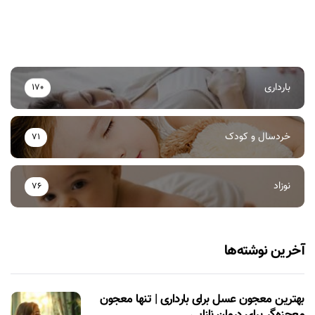
بارداری
170
خردسال و کودک
71
نوزاد
76
آخرین نوشته‌ها
بهترین معجون عسل برای بارداری | تنها معجون
معجزه‌گر برای درمان نازایی