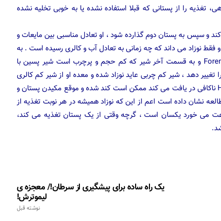
، تغذیه را از پستانی که قبلا استفاده نشده یا به خوبی تخلیه نشده
 کند و سپس به پستان دوم گذارده شود ، او تعادل مناسبی بین مایعات و
 و فقط نوزاد می داند که چه زمانی به تعادل آب و کالری رسیده است . به
ابتدای شیر که حجم زیاد و چربی کم دارد شیر پیشین یا Foremilk و به قسمت آخر شیر که کم حجم و پرچرب است شیر پسین با
یدن را تغییر دهد ، شیر کم چربی عاید نوزاد شده و معده او از شیر کم کالری
پر می شود. افزایش وزن نوزادی که Foremilk زیاد و Hindmilk ناکافی در یافت می کند ممکن است کند شده و موقع مکیدن پستان و
العه نشان داده است اعم از این که نوزاد همیشه در هر نوبت تغذیه از
 هر دو پستان تغذیه کند، مقدار شیری که در ۲۴ ساعت می خورد یکسان است ، گرچه وقتی از یک پستان تغذیه می کند،
د.
یک راه ساده برای پیشگیری از سرطان!/ معجزه ی
لیموترش!
نوشته قبل