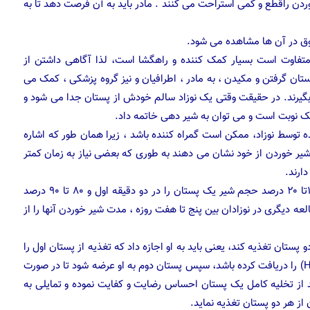
وردن راقطع و کمی استراحت می کنند . مادر باید به آن فرصت دهد تا به
وق در آن ها مشاهده می شود.
تفاوت است بسیار کمک کننده و راهگشا است، لذا آگاهی داشتن از
ن گرفتن و مکیدن ، به مادر ، اطرافیان و نیز گروه پزشکی ، کمک می
ی بگیرند. در حقیقت وقتی یک نوزاد سالم خودش از پستان جدا می شود و
 یک نوبت است و می توان به شیر دهی خاتمه داد.
ه توسط نوزاد، ممکن است گمراه کننده باشد ، زیرا همان طور که اشاره
ر خوردن از خود نشان می دهند به طوری که بعضی نیاز به زمان کمتر
ارند.
مطالعه در نوزادان شش روزه نشان داد که ۵۰ درصد آن ها ۱۰تا ۲۰ درصد حجم شیر یک پستان را در دو دقیقه اول و ۸۰ تا ۹۰ درصد
عه دیگری در نوزادان بین پنج تا هفت روزه ، مدت شیر خوردن آنها را از
پستان تغذیه کند، یعنی باید به او اجازه داد که تغذیه از پستان اول را
تمام کرده و خودش آنرا رها کند تا شیر چرب انتهایی (Hind milk) را دریافت کرده باشد، سپس پستان دوم به او عرضه شود تا در صورت
بعد از تخلیه کامل یک پستان احساس رضایت و کفایت نموده و تمایلی به
از هر دو پستان تغذیه نماید.