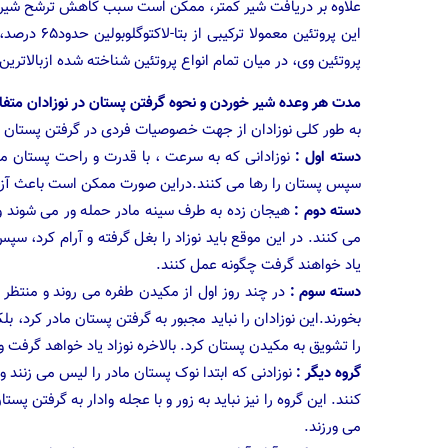
علاوه بر دریافت شیر کمتر، ممکن است سبب کاهش ترشح شیر م
پروتئین وی، در میان تمام انواع پروتئین شناخته شده ازبالاتری
مدت هر وعده شیر خوردن و نحوه گرفتن پستان در نوزادان متف
به طور کلی نوزادان از جهت خصوصیات فردی در گرفتن پستان م
دسته اول :
نوزادانی که به سرعت ، با قدرت و راحت پستان ماد
سپس پستان را رها می کنند.دراین صورت ممکن است باعث آزر
دسته دوم :
هیجان زده به طرف سینه مادر حمله ور می شوند و قب
می کنند. در این موقع باید نوزاد را بغل گرفته و آرام کرد، سپس
یاد خواهند گرفت چگونه عمل کنند.
دسته سوم :
در چند روز اول از مکیدن طفره می روند و منتظر 
بخورند.این نوزادان را نباید مجبور به گرفتن پستان مادر کرد، ب
را تشویق به مکیدن پستان کرد. بالاخره نوزاد یاد خواهد گرفت و
گروه دیگر :
نوزادنی که ابتدا نوک پستان مادر را لیس می زنند
کنند. این گروه را نیز نباید به زور و با عجله وادار به گرفتن پس
می ورزند.