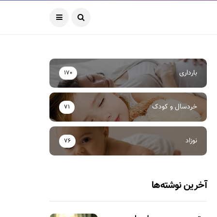
بارداری
170
خردسال و کودک
71
نوزاد
76
آخرین نوشته‌ها