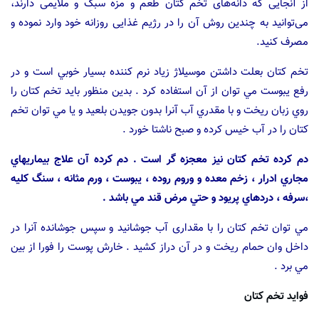
از آنجایی که دانه‌های تخم کتان طعم و مزه سبک و ملایمی دارند،
می‌توانید به چندین روش آن را در رژیم غذایی روزانه خود وارد نموده و
مصرف کنید.
تخم كتان بعلت داشتن موسيلاژ زياد نرم كننده بسيار خوبي است و در
رفع يبوست مي توان از آن استفاده كرد . بدين منظور بايد تخم كتان را
روي زبان ريخت و با مقدري آب آنرا بدون جويدن بلعيد و يا مي توان تخم
كتان را در آب خيس كرده و صبح ناشتا خورد .
دم كرده تخم كتان نيز معجزه گر است . دم كرده آن علاج بيماريهاي
مجاري ادرار ، زخم معده و وروم روده ، يبوست ، ورم مثانه ، سنگ كليه
،‌سرفه ، دردهاي پريود و حتي مرض قند مي باشد .
مي توان تخم كتان را با مقداری آب جوشانيد و سپس جوشانده آنرا در
داخل وان حمام ريخت و در آن دراز كشيد . خارش پوست را فورا از بين
مي برد .
فواید تخم کتان