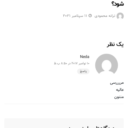
شود؟
ترانه محمودی
11 سپتامبر 2021
یک نظر
Neda
10 نوامبر 2017 در 8:50 ب.ظ
پاسخ
مررررسی
عالیه
مننون