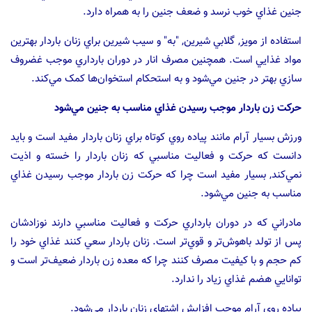
جنين غذاي خوب نرسد و ضعف جنين را به همراه دارد.
استفاده از مويز, گلابي شيرين, "به" و سيب شيرين براي زنان باردار بهترين
مواد غذايي است. همچنين مصرف انار در دوران بارداري موجب غضروف
سازي بهتر در جنين مي‌شود و به استحکام استخوان‌ها کمک مي‌کند.
حرکت زن باردار موجب رسيدن غذاي مناسب به جنين مي‌شود
ورزش بسيار آرام مانند پياده روي کوتاه براي زنان باردار مفيد است و بايد
دانست که حرکت و فعاليت مناسبي که زنان باردار را خسته و اذيت
نمي‌کند, بسيار مفيد است چرا که حرکت زن باردار موجب رسيدن غذاي
مناسب به جنين مي‌شود.
مادراني که در دوران بارداري حرکت و فعاليت مناسبي دارند نوزادشان
پس از تولد باهوش‌تر و قوي‌تر است. زنان باردار سعي کنند غذاي خود را
کم حجم و با کيفيت مصرف کنند چرا که معده زن باردار ضعيف‌تر است و
توانايي هضم غذاي زياد را ندارد.
پياده روي آرام موجب افزايش اشتهاي زنان باردار مي‌شود.