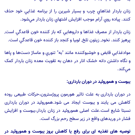
زنان باردار غذاهاي چرب و بسيار شيرين را از برنامه غذايي خود حذف
کنند. پياده روي آرام موجب افزايش اشتهاي زنان باردار مي‌شود.
زنان باردار از مصرف غذاها و داروهايي که باز کننده خون قاعدگي است,
پرهيز کنند. نخود, زيتون تلخ, لوبيا و کنجد باز کننده خون قاعدگي است.
موادغذايي قابض و خوشبوکننده مانند "به" تنوري و ماساژ دست‌ها و پاها
و نگاه داشتن دانه خشک انار در دهان به تقويت معده زنان باردار کمک
مي‌کند.
یبوست و هموروئید در دوران بارداری:
در دوران بارداری به علت تاثیر هورمون پروژسترون،حرکات طبیعی روده
کاهش می یابند و یبوست ایجاد می شود.هموروئید در دوران بارداری
نسبتا شایع است.علت اصلی هموروئید در زنان باردار،یبوست و افزایش
فشار در وریدهای واقع در زیر سطح رحم بزرگ است.
توصیه های تغذیه ای برای رفع یا کاهش بروز یبوست و هموروئید در