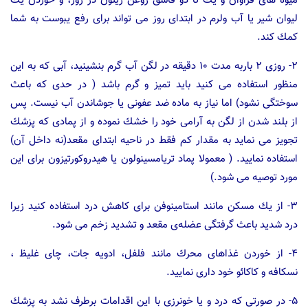
میوه های فراوان و یك تا دو قاشق روغن زیتون در روز، و خوردن یك
لیوان شیر یا آب ولرم در ابتدای روز می تواند برای رفع یبوست به شما
كمك كند.
۲- روزی ۲ باربه مدت ۱۰ دقیقه در لگن آب گرم بنشینید، آبی كه به این
منظور استفاده می كنید باید تمیز و گرم باشد ( در حدی كه باعث
سوختگی نشود) اما نیاز به ماده ضد عفونی یا جوشاندن آب نیست. پس
از بلند شدن از لگن به آرامی خود را خشك نموده و از پمادی كه پزشك
تجویز می نماید به مقدار كم فقط در ناحیه ابتدای مقعد(نه داخل آن)
استفاده نمایید. ( معمولا پماد تریامسینولون یا هیدروكورتیزون برای این
مورد توصیه می شود.)
۳- از یك مسكن مانند استامینوفن برای كاهش درد استفاده كنید زیرا
درد شدید باعث گرفتگی عضله‌ی مقعد و تشدید زخم می شود.
۴- از خوردن غذاهای محرك مانند فلفل، ادویه جات، چای غلیظ ،
نسكافه و كاكائو خود داری نمایید.
۵- در صورتی كه درد و یا خونرزی با این اقدامات برطرف نشد به پزشك