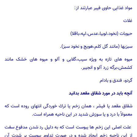
مواد غذایی حاوی فیبر عبارتند از:
غلات
حبوبات (نخود،لوبیا،عدس،لپه،باقلا)
سبزیها (مانند گل کلم،هویج و نخود سبز).
میوه های تازه به ویژه سیب،گلابی و آلو و میوه های خشک مانند
کشمش،برگه زرد آلو و انجیبر.
گردو، فندق و بادام
آنچه باید در مورد شقاق مقعد بدانید
شقاق مقعد یا فیشر ، همان زخم یا ترك خوردگی انتهای روده است كه
معمولاً با درد و یا سوزش شدید در این ناحیه همراه است.
علت اصلی این زخم ها یبوست است كه به دلیل رد شدن مدفوع سفت
از این ناحیه زخم ایجاد شده و در صورت تداوم یبوست بر شدت آن