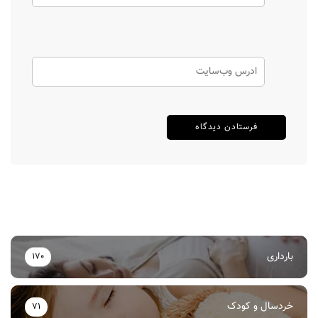
بارداری
170
خردسال و کودک
71