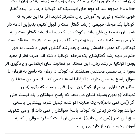
زبان است. به نظر وی اکولالیا ماده اولیه و زمینه ساز رشد بعدی زبان است.
Howline متوجه شد که بچه های اتیستیک که اکولالیا دارند، در آینده گفتار
خوبی داشته و نیازی به آموزش زبان متمرکز ندارند. اگر ما این نظریه که
اکولالیا یک مرحله طبیعی از رشد گفتار است را قبول کنیم، بنابراین ادامه دار
شدن آن به معنای باقی ماندن کودک در یک مرحله از رشد گفتار است و به
نظر می رسد که غلبه بر آن جهت رشد گفتار مهم است. Lovas معتقد است
کودکانی که مدتی خاموش بودند و بعد رشد گفتاری خوبی داشتند، به طور
حتم در دوره رشد گفتارشان یک مرحله اکولالیا داشته اند. صرف نظر از مفید
بودن اکولالیا در رشد زبان، این مسئله در فعالیت های اجتماعی و یادگیری اثر
سوئ دارد. بعضی محققین معتقدند که کودک در زمان که پاسخ به فرمان یا
سوال پاسخ مناسبی ندارد، از اکولالیا استفاده می کند. از نظر این محققان
منظور فرد دارای اتیسم از اکو کردن سوال قبل اینست که بگوید((من
نمیدانم))و بدین وسیله نشان می دهد که پاسخ سوالتان را بلد نیست.حتی
اگر ((من نمی دانم))به یک عبارت اکو شده تبدیل شود، بیشترین پاسخی
خواهد بود که در زمانی که کودک پاسخ سوالتان را نمی داند از او می شنوید.
طبق این نظر ((من نمی دانم)) به معنی آن است که فرد سوالی را که به
آموزش جواب آن نیاز دارد می پرسد.