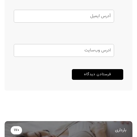
بارداری
170