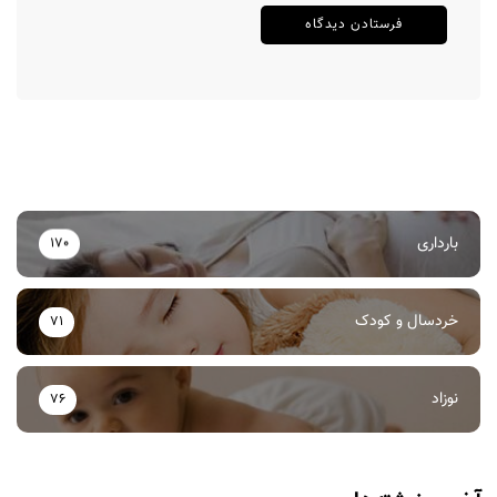
بارداری
170
خردسال و کودک
71
نوزاد
76