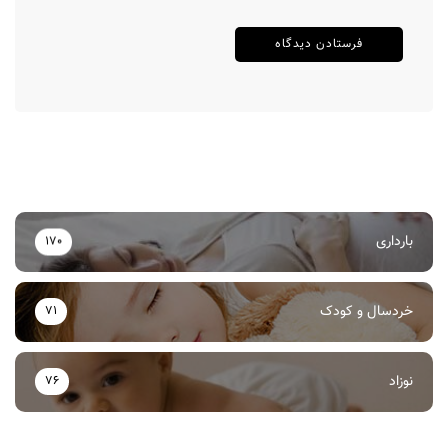
بارداری
170
خردسال و کودک
71
نوزاد
76