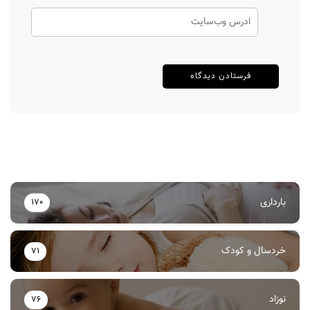
بارداری
170
خردسال و کودک
71
نوزاد
76