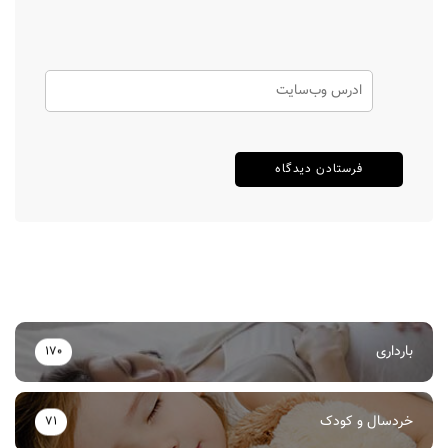
بارداری
170
خردسال و کودک
71