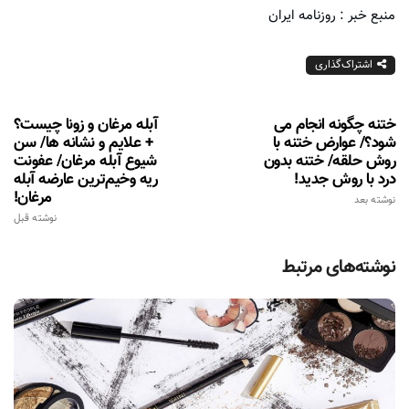
منبع خبر : روزنامه ایران
اشتراک‌گذاری
ختنه چگونه انجام می
آبله مرغان و زونا چیست؟
شود؟/ عوارض ختنه با
+ علایم و نشانه ها/ سن
روش حلقه/ ختنه بدون
شیوع آبله‌ مرغان/ عفونت
درد با روش جدید!
ریه وخیم‌ترین عارضه آبله
مرغان!
نوشته بعد
نوشته قبل
نوشته‌های مرتبط