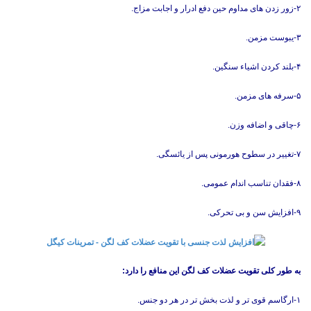
۲-زور زدن های مداوم حین دفع ادرار و اجابت مزاج.
۳-یبوست مزمن.
۴-بلند کردن اشیاء سنگین.
۵-سرفه های مزمن.
۶-چاقی و اضافه وزن.
۷-تغییر در سطوح هورمونی پس از یائسگی.
۸-فقدان تناسب اندام عمومی.
۹-افزایش سن و بی تحرکی.
به طور کلی تقویت عضلات کف لگن این منافع را دارد:
۱-ارگاسم قوی تر و لذت بخش تر در هر دو جنس.