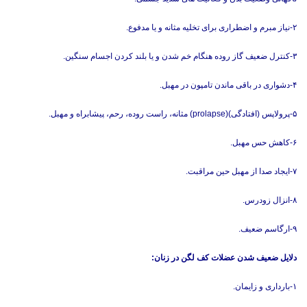
۲-نیاز مبرم و اضطراری برای تخلیه مثانه و یا مدفوع.
۳-کنترل ضعیف گاز روده هنگام خم شدن و یا بلند کردن اجسام سنگین.
۴-دشواری در باقی ماندن تامپون در مهبل.
۵-پرولاپس (افتادگی)(prolapse) مثانه، راست روده، رحم، پیشابراه و مهبل.
۶-کاهش حس مهبل.
۷-ایجاد صدا از مهبل حین مراقبت.
۸-انزال زودرس.
۹-ارگاسم ضعیف.
دلایل ضعیف شدن عضلات کف لگن در زنان:
۱-بارداری و زایمان.