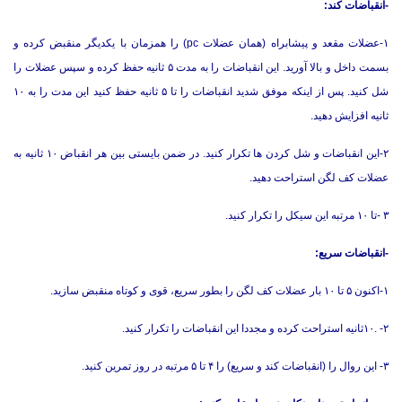
-انقباضات کند:
۱-عضلات مقعد و پیشابراه (همان عضلات pc) را همزمان با یکدیگر منقبض کرده و
بسمت داخل و بالا آورید. این انقباضات را به مدت ۵ ثانیه حفظ کرده و سپس عضلات را
شل کنید. پس از اینکه موفق شدید انقباضات را تا ۵ ثانیه حفظ کنید این مدت را به ۱۰
ثانیه افزایش دهید.
۲-این انقباضات و شل کردن ها تکرار کنید. در ضمن بایستی بین هر انقباض ۱۰ ثانیه به
عضلات کف لگن استراحت دهید.
۳ -تا ۱۰ مرتبه این سیکل را تکرار کنید.
-انقباضات سریع:
۱-اکنون ۵ تا ۱۰ بار عضلات کف لگن را بطور سریع، قوی و کوتاه منقبض سازید.
۲- .۱۰ثانیه استراحت کرده و مجددا این انقباضات را تکرار کنید.
۳- این روال را (انقباضات کند و سریع) را ۴ تا ۵ مرتبه در روز تمرین کنید.