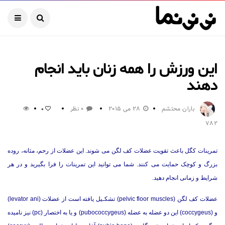
این ورزش را همه زنان باید انجام
دهند
باران محتشم
28 می 2015
0 نظر
0
782
تمرینات کگل باعث تقویت عضلات کف لگن می شوند. این عضلات از رحم، مثانه، روده
بزرگ و کوچک حمایت می کنند. شما می توانید این تمرینات را فرا بگیرید و در هر
شرایط و زمانی انجام دهید.
عضلات کف لگن (pelvic floor muscles) تشکـیل یافته است از عضلات (levator ani)
و (coccygeus) این دو عضله به عضله (pubococcygeus) و یا به اختصار (pc) نیز نامیده