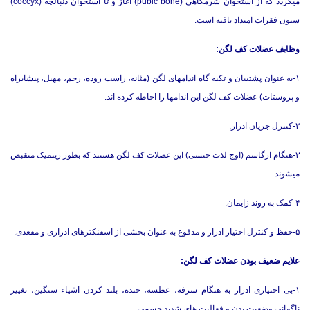
میگردد که از استخوان شرمگاهی (pubic bone) آغاز و تا استخوان دنبالچه (coccyx)
ستون فقرات امتداد یافته است.
وظایف عضلات کف لگن:
۱-به عنوان پشتیبان و تکیه گاه اندامهای لگن (مثانه، راست روده، رحم، مهبل، پیشابراه
و پروستات) عضلات کف لگن این اندامها را احاطه کرده اند.
۲-کنترل جریان ادرار.
۳-هنگام ارگاسم (اوج لذت جنسی) این عضلات کف لگن هستند که بطور ریتمیک منقبض
میشوند.
۴-کمک به روند زایمان.
۵-حفظ و کنترل اختیار ادرار و مدفوع به عنوان بخشی از اسفنکترهای ادراری و مقعدی.
علایم ضعیف بودن عضلات کف لگن:
۱-بی اختیاری ادرار به هنگام سرفه، عطسه، خنده، بلند کردن اشیاء سنگین، تغییر
ناگهانی وضعیت بدن و فعالیت های شدید جسمی.