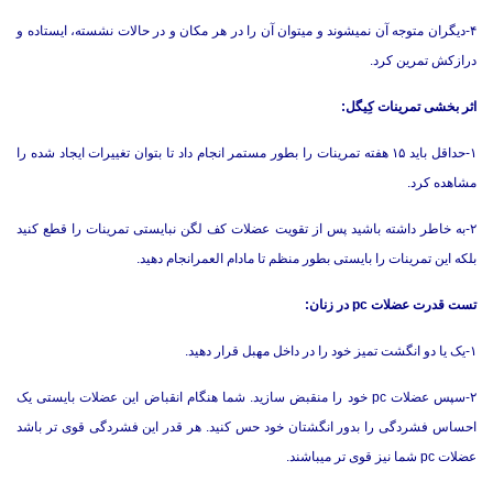
۴-دیگران متوجه آن نمیشوند و میتوان آن را در هر مکان و در حالات نشسته، ایستاده و
درازکش تمرین کرد.
اثر بخشی تمرینات کِیگل:
۱-حداقل باید ۱۵ هفته تمرینات را بطور مستمر انجام داد تا بتوان تغییرات ایجاد شده را
مشاهده کرد.
۲-به خاطر داشته باشید پس از تقویت عضلات کف لگن نبایستی تمرینات را قطع کنید
بلکه این تمرینات را بایستی بطور منظم تا مادام العمرانجام دهید.
تست قدرت عضلات pc در زنان:
۱-یک یا دو انگشت تمیز خود را در داخل مهبل قرار دهید.
۲-سپس عضلات pc خود را منقبض سازید. شما هنگام انقباض این عضلات بایستی یک
احساس فشردگی را بدور انگشتان خود حس کنید. هر قدر این فشردگی قوی تر باشد
عضلات pc شما نیز قوی تر میباشند.