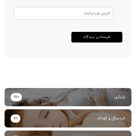
بارداری
170
خردسال و کودک
71