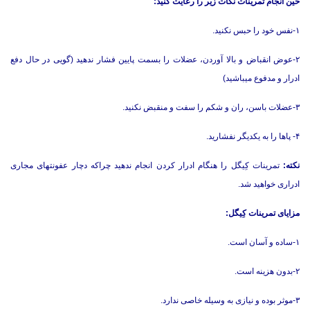
حین انجام تمرینات نکات زیر را رعایت کنید:
۱-نفس خود را حبس نکنید.
۲-عوض انقباض و بالا آوردن، عضلات را بسمت پایین فشار ندهید (گویی در حال دفع
ادرار و مدفوع میباشید)
۳-عضلات باسن، ران و شکم را سفت و منقبض نکنید.
۴- پاها را به یکدیگر نفشارید.
نکته:
تمرینات کِیگل را هنگام ادرار کردن انجام ندهید چراکه دچار عفونتهای مجاری
ادراری خواهید شد.
مزایای تمرینات کِیگل:
۱-ساده و آسان است.
۲-بدون هزینه است.
۳-موثر بوده و نیازی به وسیله خاصی ندارد.