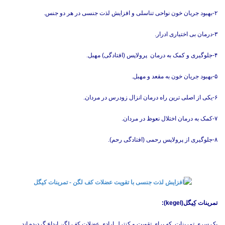
۲-بهبود جریان خون نواحی تناسلی و افزایش لذت جنسی در هر دو جنس.
۳-درمان بی اختیاری ادرار.
۴-جلوگیری و کمک به درمان پرولاپس (افتادگی) مهبل.
۵-بهبود جریان خون به مقعد و مهبل.
۶-یکی از اصلی ترین راه درمان انزال زودرس در مردان.
۷-کمک به درمان اختلال نعوظ در مردان.
۸-جلوگیری از پرولاپس رحمی (افتادگی رحم).
تمرینات کِیگل(kegel):
یک سری تمرینات که برای تقویت و کنترل ارادی عضلات کف لگن ابداع گردیده اند.