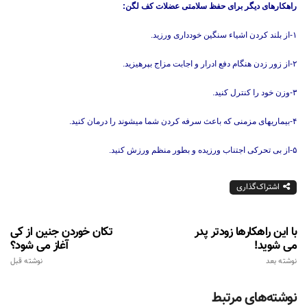
راهکارهای دیگر برای حفظ سلامتی عضلات کف لگن:
۱-از بلند کردن اشیاء سنگین خودداری ورزید.
۲-از زور زدن هنگام دفع ادرار و اجابت مزاج بپرهیزید.
۳-وزن خود را کنترل کنید.
۴-بیماریهای مزمنی که باعث سرفه کردن شما میشوند را درمان کنید.
۵-از بی تحرکی اجتناب ورزیده و بطور منظم ورزش کنید.
اشتراک‌گذاری
با این راهکارها زودتر پدر
تکان خوردن جنین از کی
می شوید!
آغاز می شود؟
نوشته بعد
نوشته قبل
نوشته‌های مرتبط