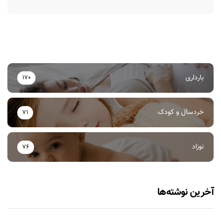
بارداری
170
خردسال و کودک
71
نوزاد
76
آخرین نوشته‌ها