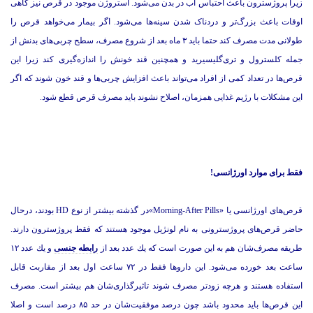
زیرا پروژسترون باعث احتباس آب در بدن می‌شود. استروژن موجود در قرص نیز گاهی
اوقات باعث بزرگ‌تر و دردناک شدن سینه‌ها می‌شود. اگر بیمار می‌خواهد قرص را
طولانی مدت مصرف کند حتما باید ۳ ماه بعد از شروع مصرف، سطح چربی‌های بدنش از
جمله کلسترول و تری‌گلیسیرید و همچنین قند خونش را اندازه‌گیری کند زیرا این
قرص‌ها در تعداد کمی از افراد می‌تواند باعث افزایش چربی‌ها و قند خون شوند که اگر
این مشکلات با رژیم غذایی همزمان، اصلاح نشوند باید مصرف قرص قطع شود.
فقط برای موارد اورژانسی!
قرص‌های اورژانسی یا «Morning-After Pills»در گذشته بیشتر از نوع HD بودند، درحال
حاضر قرص‌های پروژسترونی به نام لونژیل موجود هستند که فقط پروژسترون دارند.
طریقه مصرف‌شان هم به این صورت است که يك عدد بعد از
رابطه جنسی
و يك عدد ۱۲
ساعت بعد خورده می‌شود. این داروها فقط در ۷۲ ساعت اول بعد از مقاربت قابل
استفاده هستند و هرچه زودتر مصرف شوند تاثیرگذاری‌شان هم بیشتر است. مصرف
این قرص‌ها باید محدود باشد چون درصد موفقیت‌شان در حد ۸۵ درصد است و اصلا