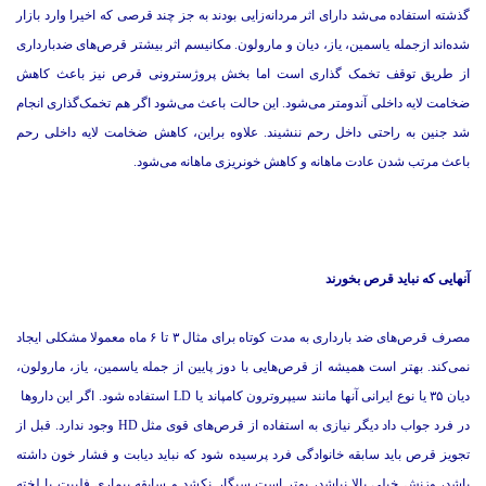
گذشته استفاده می‌شد دارای اثر مردانه‌زایی بودند به جز چند قرصی که اخیرا وارد بازار
شده‌اند ازجمله یاسمین، یاز، دیان و مارولون. مکانیسم اثر بیشتر قرص‌های ضدبارداری
از طریق توقف تخمک گذاری است اما بخش پروژسترونی قرص نیز باعث کاهش
ضخامت لایه داخلی آندومتر می‌شود. این حالت باعث می‌شود اگر هم تخمک‌گذاری انجام
شد جنین به راحتی داخل رحم ننشیند. علاوه براین، کاهش ضخامت لایه داخلی رحم
باعث مرتب شدن عادت ماهانه و کاهش خونریزی ماهانه می‌شود.
آنهایی که نباید قرص بخورند
مصرف قرص‌های ضد بارداری به مدت کوتاه برای مثال ۳ تا ۶ ماه معمولا مشکلی ایجاد
نمی‌کند. بهتر است همیشه از قرص‌هایی با دوز پایین از جمله یاسمین، یاز، مارولون،
دیان ۳۵ یا نوع ایرانی آنها مانند سیپروترون کامپاند یا LD استفاده شود. اگر این داروها
در فرد جواب داد دیگر نیازی به استفاده از قرص‌های قوی مثل HD وجود ندارد. قبل از
تجویز قرص باید سابقه خانوادگی فرد پرسیده شود که نباید دیابت و فشار خون داشته
باشد، وزنش خیلی بالا نباشد، بهتر است سیگار نکشد و سابقه بیماری فلبیت یا لخته