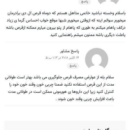
پاسخ
باسلام وخسته نباشید خانمی متاهل هستم که دوماه قرص ال دی برادرمان
میخورم سوالم اینه که ازوقتی میخورم شبها موقع خواب احساس گرما ی زیاد
درکف پاهام میکنم به طوری که پاهام از پتو بیرون میارم ممکنه ازقرص باشه
یاعلت دیگری باشه ممنون میشم راهنمایی کنید
پاسخ مشاور
14 اکتبر 2018 در 1:12 ب.ظ
پاسخ
سلام بله از عوارض مصرف قرص جلوگیری می باشد بهتر است طولانی
مدت از این قرص استفاده نکنید ضمنا چربی خون وقند خون خود را
کنترل کنید زیرا این داروها ی هورمونی ممکن است در طولانی مدت
باعث افزایش چربی وقند خون شوند .