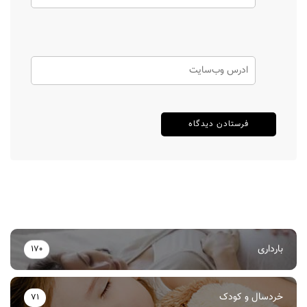
بارداری
170
خردسال و کودک
71