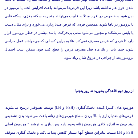
شدن خون هم نداشته باشد زیرا این قرص‌ها می‌توانند باعث افزایش لخته یا ترمبوز در
بدن شود به خصوص در افراد مبتلا به فلبیت می‌توانند منجر به سکته مغزی، سکته قلبی
یا ترومبوز در پاها شوند. همچنین فردی که قرص ضدبارداری می‌خورد و برای مثال دست
یا پایش می‌شکند و مجبور می‌شود مدتی بی‌حرکت باشد بیشتر در خطر ترومبوز قرار
دارد تا فردی که قرص مصرف نمی‌کند. علاوه براین کسانی که می‌خواهند عمل جراحی
شوند حتما باید از يك ماه قبل مصرف قرص را قطع کنند چون ممکن است احتمال
ترومبوز بعد از جراحی در عروق شان زیاد شود.
از روز دوم قاعدگی بخورید نه روز پنجم!
هورمون‌های کنترل‌کننده تخمک‌گذاری (FSH و LH) توسط هیپوفیز ترشح می‌شوند.
قرص‌های ضدبارداری با بالا بردن سطح هورمون‌های زنانه باعث می‌شوند بدن تشخیص
دهد چون به اندازه کافی هورمون زنانه وجود دارد پس نیازی به ترشح ۲ هورمون اصلی
FSH و LH نیست بنابراین سطح آنها بسیار کاهش پیدا می‌کند و تخمک گذاری متوقف