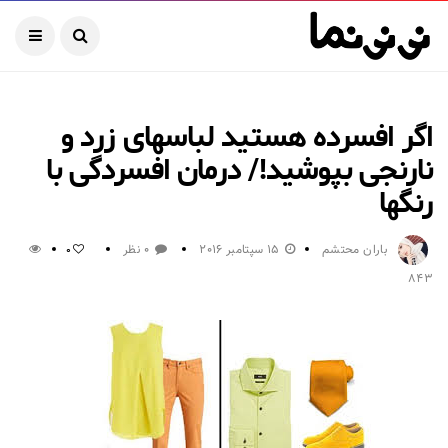
اگر افسرده هستید لباسهای زرد و
نارنجی بپوشید!/ درمان افسردگی با
رنگها
باران محتشم
15 سپتامبر 2016
0 نظر
0
843