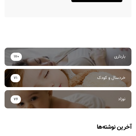
بارداری
170
خردسال و کودک
71
نوزاد
76
آخرین نوشته‌ها