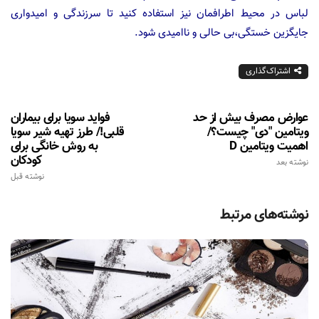
لباس در محیط اطرافمان نیز استفاده کنید تا سرزندگی و امیدواری
جایگزین خستگی،بی حالی و ناامیدی شود.
اشتراک‌گذاری
عوارض مصرف بیش از حد
فواید سویا برای بیماران
ویتامین "دی" چیست؟/
قلبی!/ طرز تهیه شیر سویا
اهمیت ویتامین D
به روش خانگی برای
کودکان
نوشته بعد
نوشته قبل
نوشته‌های مرتبط