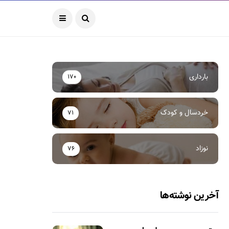
بارداری
170
خردسال و کودک
71
نوزاد
76
آخرین نوشته‌ها