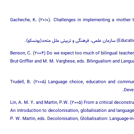
[۳] Gacheche, K. (2010). Challenges in implementing a mother
[۵] Benson, C. (2004) Do we expect too much of bilingual teacher
Brut-Griffler and M. M. Varghese, eds. Bilingualism and Langu
[۶] Trudell, B. (2005) Language choice, education and commun
Deve
[۷] Lin, A. M. Y. and Martin, P.W. (2005) From a critical decons
An introduction to decolonisation, globalisation and language
P. W. Martin, eds. Decolonisation, Globalisation: Language-in