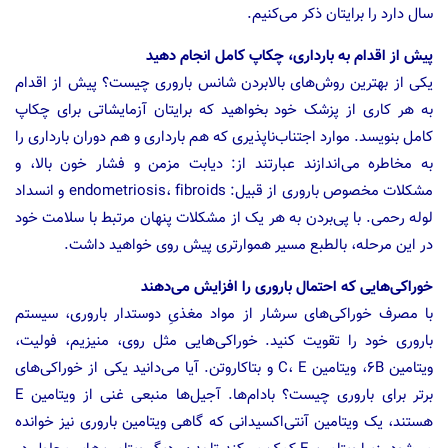
سال دارد را برایتان ذکر می‌کنیم.
پیش از اقدام به بارداری، چکاپ کامل انجام دهید
یکی از بهترین روش‌های بالابردن شانس باروری چیست؟ پیش از اقدام
به هر کاری از پزشک خود بخواهید که برایتان آزمایشاتی برای چکاپ
کامل بنویسد. موارد اجتناب‌ناپذیری که هم بارداری و هم دوران بارداری را
به مخاطره می‌اندازند عبارتند از: دیابت مزمن و فشار خون بالا، و
مشکلات مخصوص باروری از قبیل: endometriosis، fibroids و انسداد
لوله رحمی. با پی‌بردن به هر یک از مشکلات پنهان مرتبط با سلامت خود
در این مرحله، بالطبع مسیر هموارتری پیش روی خواهید داشت.
خوراکی‌هایی که احتمال باروری را افزایش می‌دهند
با مصرف خوراکی‌های سرشار از مواد مغذیِ دوستدار باروری، سیستم
باروری خود را تقویت کنید. خوراکی‌هایی مثل روی، منیزیم، فولیت،
ویتامین ۶B، ویتامین C، E و بتاکاروتن. آیا می‌دانید یکی از خوراکی‌های
برتر برای باروری چیست؟ بادام‌ها. آجیل‌ها منبعی غنی از ویتامین E
هستند، یک ویتامین آنتی‌اکسیدانی که گاهی ویتامین‌ باروری نیز خوانده