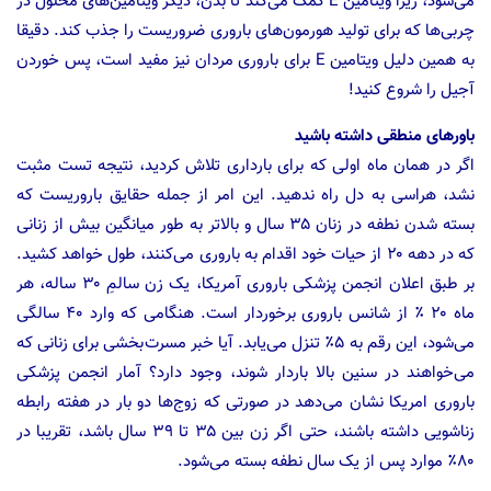
می‌شود، زیرا ویتامین E کمک می‌کند تا بدن، دیگر ویتامین‌های محلول در
چربی‌ها که برای تولید هورمون‌های باروری ضروریست را جذب کند. دقیقا
به همین دلیل ویتامین E برای باروری مردان نیز مفید است، پس خوردن
آجیل را شروع کنید!
باورهای منطقی داشته باشید
اگر در همان ماه اولی که برای بارداری تلاش کردید، نتیجه تست مثبت
نشد، هراسی به دل راه ندهید. این امر از جمله حقایق باروریست که
بسته شدن نطفه در زنان ۳۵ سال و بالاتر به طور میانگین بیش از زنانی
که در دهه ۲۰ از حیات خود اقدام به باروری می‌کنند، طول خواهد کشید.
بر طبق اعلان انجمن پزشکی باروری آمریکا، یک زن سالمِ ۳۰ ساله، هر
ماه ۲۰ ٪ از شانس باروری برخوردار است. هنگامی که‌ وارد ۴۰ سالگی
می‌شود، این رقم به ۵٪ تنزل می‌یابد. آیا خبر مسرت‌بخشی برای زنانی که
می‌خواهند در سنین بالا باردار شوند، وجود دارد؟ آمار انجمن پزشکی
باروری امریکا نشان می‌دهد در صورتی که زوج‌ها دو بار در هفته رابطه
زناشویی داشته باشند، حتی اگر زن بین ۳۵ تا ۳۹ سال باشد، تقریبا در
۸۰٪ موارد پس از یک سال نطفه بسته می‌شود.