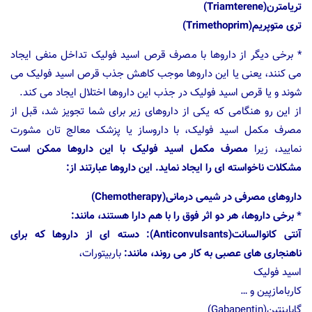
تریامترن(Triamterene)
تری متوپریم(Trimethoprim)
* برخی دیگر از داروها با مصرف قرص اسید فولیک تداخل منفی ایجاد
می کنند، یعنی یا این داروها موجب کاهش جذب قرص اسید فولیک می
شوند و یا قرص اسید فولیک در جذب این داروها اختلال ایجاد می کند.
از این رو هنگامی که یکی از داروهای زیر برای شما تجویز شد، قبل از
مصرف مکمل اسید فولیک، با داروساز یا پزشک معالج تان مشورت
نمایید، زیرا
مصرف مکمل اسید فولیک با این داروها ممکن است
مشکلات ناخواسته ای را ایجاد نماید. این داروها عبارتند از:
داروهای مصرفی در شیمی درمانی(Chemotherapy)
* برخی داروها، هر دو اثر فوق را با هم دارا هستند، مانند:
آنتی کانوالسانت(Anticonvulsants): دسته ای از داروها که برای
ناهنجاری های عصبی به کار می روند، مانند:
باربیتورات،
اسید فولیک
کاربامازپین و …
گاباپنتین(Gabapentin)