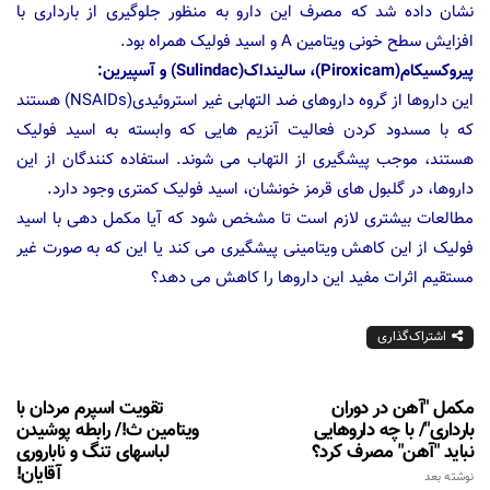
نشان داده شد که مصرف این دارو به منظور جلوگیری از بارداری با
افزایش سطح خونی ویتامین A و اسید فولیک همراه بود.
پیروکسیکام(Piroxicam)، سالینداک(Sulindac) و آسپیرین:
این داروها از گروه داروهای ضد التهابی غیر استروئیدی(NSAIDs) هستند
که با مسدود کردن فعالیت آنزیم هایی که وابسته به اسید فولیک
هستند، موجب پیشگیری از التهاب می شوند. استفاده کنندگان از این
داروها، در گلبول های قرمز خونشان، اسید فولیک کمتری وجود دارد.
مطالعات بیشتری لازم است تا مشخص شود که آیا مکمل دهی با اسید
فولیک از این کاهش ویتامینی پیشگیری می کند یا این که به صورت غیر
مستقیم اثرات مفید این داروها را کاهش می دهد؟
اشتراک‌گذاری
مکمل "آهن در دوران
تقویت اسپرم مردان با
بارداری"/ با چه داروهایی
ویتامین ث!/ رابطه پوشیدن
نباید "آهن" مصرف کرد؟
لباسهای تنگ و ناباروری
آقایان!
نوشته بعد