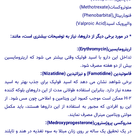
متوتروکسات(Methotrexate)
فنوباربیتال(Phenobarbital)
والپرویک اسید(Valproic Acid)
* در مورد برخی دیگر از داروها، نیاز به توضیحات بیشتری است، مانند:
اریترومایسین(Erythromycin):
تداخل این دارو با اسید فولیک وقتی بیشتر می شود که اریترومایسین
بیش از دو هفته مصرف شود.
فاموتیدین (Famotidine) و نیزاتیدین (Nizatidine):
برخی شواهد نشان می دهد که اسید فولیک برای جذب بهتر به اسید
معده نیاز دارد. بنابراین استفاده طولانی مدت از این داروهای بلوکه کننده
H-2 ممکن است موجب کمبود این ویتامین و املاحی چون مس شود. از
این رو افرادی که مجبور به استفاده از این داروها هستند، باید مکمل
مولتی ویتامین مینرال مصرف نمایند.
مدروکسی پروژسترون(Medroxyprogesterone):
در یک تحقیق یک ساله بر روی زنان مبتلا به سوء تغذیه در هند و تایلند