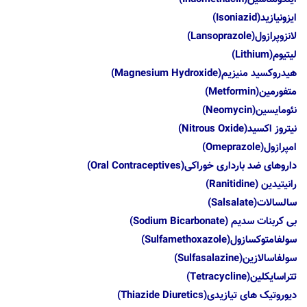
ایزونیازید(Isoniazid)
لانزوپرازول(Lansoprazole)
لیتیوم(Lithium)
هیدروکسید منیزیم(Magnesium Hydroxide)
متفورمین(Metformin)
نئومایسین(Neomycin)
نیتروز اکسید(Nitrous Oxide)
امپرازول(Omeprazole)
داروهای ضد بارداری خوراکی(Oral Contraceptives)
رانیتیدین (Ranitidine)
سالسالات(Salsalate)
بی کربنات سدیم (Sodium Bicarbonate)
سولفامتوکسازول(Sulfamethoxazole)
سولفاسالازین(Sulfasalazine)
تتراسایکلین(Tetracycline)
دیوروتیک های تیازیدی(Thiazide Diuretics)