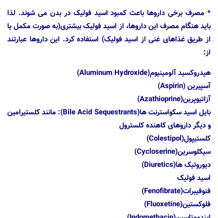
* مصرف برخی داروها باعث کمبود اسید فولیک در بدن می شوند. لذا
باید هنگام مصرف این داروها، از اسید فولیک بیشتری(به صورت مکمل یا
از طریق غذاهای غنی از اسید فولیک) استفاده کرد. این داروها عبارتند
از:
هیدروکسید آلومینیوم(Aluminum Hydroxide)
آسپیرین (Aspirin)
آزاتیوپرین(Azathioprine)
بایل اسید سکواسترنت ها(Bile Acid Sequestrants): مانند کلستیرامین
و دیگر داروهای کاهنده کلسترول
کلستیپول(Colestipol)
سیکلوسرین(Cycloserine)
دیوروتیک ها(Diuretics)
اسید فولیک
فنوفیبرات(Fenofibrate)
فلوکستین(Fluoxetine)
ایندومتاسین(Indomethacin)