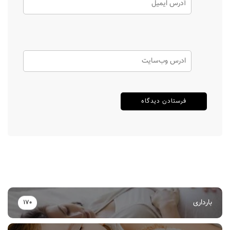
بارداری
170