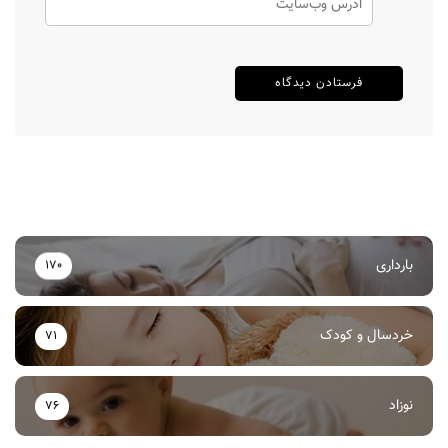
بارداری
170
خردسال و کودک
71
نوزاد
76