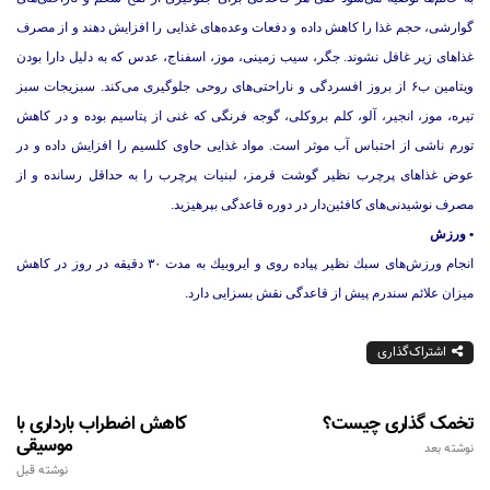
گوارشی، حجم غذا را كاهش داده و دفعات وعده‌های غذایی را افزایش دهند و از مصرف
غذاهای زیر غافل نشوند. جگر، سیب زمینی، موز، اسفناج، عدس كه به دلیل دارا بودن
ویتامین ب۶ از بروز افسردگی و ناراحتی‌های روحی جلوگیری می‌كند. سبزیجات سبز
تیره، موز، انجیر، آلو، كلم بروكلی، گوجه فرنگی كه غنی از پتاسیم بوده و در كاهش
تورم ناشی از احتباس آب موثر است. مواد غذایی حاوی كلسیم را افزایش داده و در
عوض غذاهای پرچرب نظیر گوشت قرمز، لبنیات پرچرب را به حداقل رسانده و از
مصرف نوشیدنی‌های كافئین‌دار در دوره قاعدگی بپرهیزید.
• ورزش
انجام ورزش‌های سبك نظیر پیاده روی و ایروبیك به مدت ۳۰ دقیقه در روز در كاهش
میزان علائم سندرم پیش از قاعدگی نقش بسزایی دارد.
اشتراک‌گذاری
تخمک گذاری چیست؟
کاهش اضطراب بارداری با
موسیقی
نوشته بعد
نوشته قبل