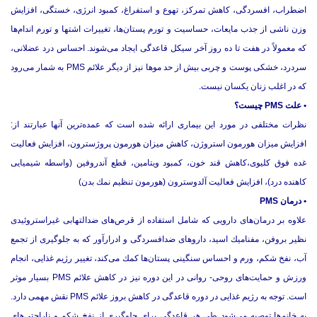
اضطراب، افسردگی، كاهش تمركز، تهوع و استفراغ، كمبود انرژی، خستگی، افزایش
وزن ناشی از جذب مایعات، حساسیت و تورم پستان‌ها، تغییرات اشتها و تورم اندام‌ها
كه معمولاً در هفت تا ده روز آخر سیكل قاعدگی ایجاد می‌شوند. احساس درد عضلانی،
سردرد، خشكی پوست و چربی بیش از حد موها نیز از دیگر علائم PMS به شمار می‌رود
كه در اغلب زنان یكسان نیست.
• علت PMS چیست؟
نظرات مختلفی در مورد این بیماری ارائه شده است كه عمده‌ترین آنها عبارتند از:
افزایش میزان هورمون استروژن، كاهش میزان هورمون پروژسترون، افزایش فعالیت
غده فوق كلیوی،كاهش قند خون، كمبود ویتامین، قطع آندروفین (واسطه شیمیایی
كاهنده درد)، افزایش فعالیت آلدوسترون (هورمون تنظیم نمك بدن)
• درمان PMS
علاوه بر درمان‌های دارویی كه شامل استفاده از قرص‌های ضدالتهابی غیراستروئیدی
نظیر بروفن، مفنامیك اسید، داروهای ضدافسردگی و ادرارآور كه به جلوگیری از تجمع
آب، نفخ شكم، ورم و احساس سنگینی پستان‌ها كمك می‌كند، تغییر رژیم غذایی، انجام
ورزش و حمایت‌های روحی- روانی در این دوره نیز در كاهش علائم PMS بسیار موثر
است. توجه به رژیم غذایی در دوره قاعدگی در كاهش بروز علائم PMS نقش مهمی دارد.
به خانم‌ها توصیه می‌شود طی هر قاعدگی برای جلوگیری از نفخ شكم و ناراحتی‌های