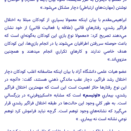
نوشتن (مهارت‌هاي ارتباطي) دچار مشكل مي‌شود.»
ابراهیمی‌مقدم با بیان اینکه معمولا بسياري از کودکان مبتلا به اختلال
فراگير رشدي، رفتارهاي قالبي (علاقه يا فعاليت قالبي) از خود نشان
مي‌دهند تصریح کرد‌: «معمولا نوع بازي این کودکان به‌گونه‌اي است که
باعث حوصله سررفتن اطرافيان مي‌شوند يا در انجام بازي‌ها، این کودکان
هدف خاصي ندارند و کارهاي تکراري انجام مي‏دهند و همچنین
منزوي‌اند.»
عضو هیات علمی دانشگاه آزاد با بیان اینکه متاسفانه اغلب کودکان دچار
اختلال رشد فراگير، دچار عقب‏ ماندگي ذهني هستند، گفت: «آنچه در
اين نوع رفتارها حائز اهميت است اين است كه مهم‏ترين اختلال فراگير
رشدي، بيماري
«اوتيسم»
است که مشابه «اسكيزوفرني» در بزرگسالي
است. به طور کلي وجود اين حالت‌ها در طبقه اختلال فراگير رشدي قرار
مي‌گيرد که نشانه‌هاي وجود توهم است. گرچه نبايد فراموش کرد توهم
نوعي نشانه است نه بيماري. »