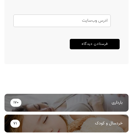
بارداری
170
خردسال و کودک
71