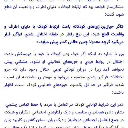
مشكل‌ساز خواهد بود كه ارتباط كودك با دنياي اطراف و واقعيت آن قطع
شود، گفت:
«اگر خیال‌پردازی‌های کودکانه باعث ارتباط کودک با دنیای اطراف و
واقعیت قطع شود، اين نوع رفتار در طبقه اختلال رشدي فراگير قرار
مي‌گيرد گرچه معمولا چنين حالتي کمتر پيش مي‏آيد.»
وی با اشاره به اینکه اگر حرف زدن كودك با خود يا عروسكش باعث
اختلال در روابط فردي و حوزه‌هاي فعاليتي او نشود، مشكلي پيش
نخواهد آمد زيرا در دوران کودکي نوعي اختلال وجود دارد که جزو
اختلالات فراگير رشدي محسوب مي‌شود و مهم‏ترين مشخصه آن آسيب
شديد فراگير در حداقل يک‌سوم حوزه‌هاي فعاليتي کودک است، اظهار
داشت:‌
«در اين شرايط توانايي کودک در تعامل با مردم با حفظ تماس چشمي،
نشان دادن هيجان‏هاي مناسب و درک رفتارهاي اجتماعي ديگران و شرکت
در جمع (تعامل اجتماعي دوجانبه) و درک زبان، سخن گفتن و کاربرد زبان
در گفتگو با ديگران به طرز شايسته، نحوه بيان (ايما و اشاره) و خواندن و