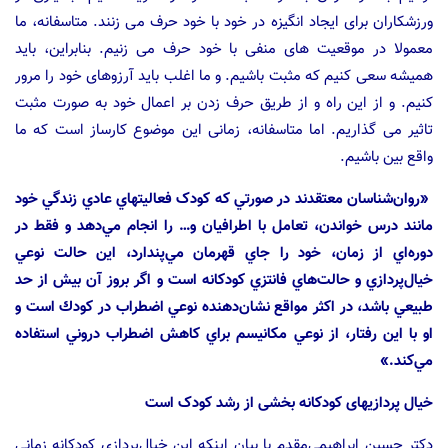
ورزشکاران برای ایجاد انگیزه در خود با خود حرف می زنند.‬ ‫متاسفانه، ما
معمولا در موقعیت های منفی با خود حرف می زنیم.‬ ‫بنابراین، باید
همیشه سعی کنیم که مثبت باشیم.‬ ‫و ما اغلب باید آرزوهای خود را مرور
کنیم.‬ ‫و از این راه و از طریق حرف زدن بر اعمال خود به صورت مثبت
تاثیر می گذاریم.‬ ‫اما متاسفانه، زمانی این موضوع کارساز است که ما
واقع بین باشیم.‬
«روان‌شناسان معتقدند در صورتي كه کودک فعاليت‏هاي عادي زندگي خود
مانند درس خواندن، تعامل با اطرافيان و… را انجام مي‌دهد و فقط در
دوره‌اي از زمان، خود را جاي قهرمان مي‌پندارد، اين حالت نوعي
خيال‌پردازي و حالت‌هاي فانتزي کودکانه است و اگر بروز آن بيش از حد
طبيعي باشد، در اکثر مواقع نشان‌دهنده نوعي اضطراب در كودك است و
او با اين رفتار، از نوعي مکانيسم براي کاهش اضطراب دروني استفاده
مي‌کند.»
خیال پردازیهای کودکانه بخشی از رشد کودک است
دکتر حسین ابراهیمی‌مقدم با بیان اینکه اين خيال‌پردازي كودكانه زماني