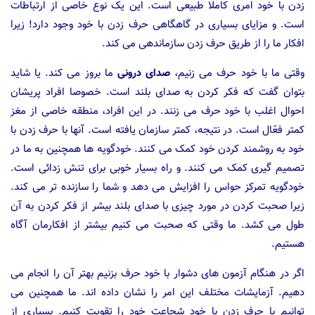
زدن با خود امری کاملا طبیعی است.‬ ‫این یک نوع خاصی از ارتباطات
است.‬ ‫و مزایای بسیاری در گاهگاهی حرف زدن با خود وجود دارد!‬ ‫زیرا
افکار ما را از طریق حرف زدن سازماندهی می کند.‬ ‫
وقتی ما با خود حرف می زنیم،
صدای درونی
ما بروز می کند.‬ ‫یا شاید
بتوان گفت که فکر کردن به صدای بلند است.‬ ‫خصوصا افراد پریشان
احوال اغلب با خود حرف می زنند.‬ ‫در این افراد، منطقه خاصی از مغز
کمتر فعّال است.‬ ‫در نتیجه، کمتر سازمان یافته است.‬ ‫آنها با حرف زدن با
خود به روشمند کردن خود کمک می کنند.‬ ‫خودگویه ها همچنین به ما در
تصمیم گیری کمک می کنند.‬ ‫و راه بسیار خوبی برای تنش زدائی است.‬
‫خودگویه تمرکز حواس را افزایش می دهد و شما را سازنده تر می کند.‬
‫زیرا صحبت کردن در مورد چیزی با صدای بلند بیشر از فکر کردن به آن
طول می کشد.‬ ‫ما وقتی که صحبت می کنیم بیشتر از افکارمان آگاه
هستیم.‬ ‫
اگر در هنگام آزمون های دشوار با خود حرف بزنیم بهتر آن را انجام می
دهیم.‬ ‫آزمایشات مختلف این امر را نشان داده اند.‬ ‫ما همچنین می
توانیم با حرف زدن با خود شجاعت خود را تقویت کنیم.‬ ‫بسیاری از