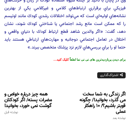
وی در پایان با تاکید بر اینکه شيوه استفاده كودك از زبان و حركت‌هاي
فيزيكي براي برقراري ارتباط‌هاي كلامي و غيركلامي يكي از بهترين
نشانه‌هاي اوليه‌اي است كه مي‌تواند اختلالات رشدي كودك مانند اوتيسم
را كه ممكن است مانع رشد اجتماعي يا شناختي كودك شوند، نشان
دهد، گفت: «اگر والدین شاهد قطع ارتباط كودك با دنياي واقعي و
اختلال در تعامل اجتماعي دوجانبه و مهارت‌هاي ارتباطي هستند باید
حتما او را براي بررسي‌هاي لازم نزد پزشك متخصص ببرند.»
برای دیدن پربازدیدترین های نی نی نما لطفاً
کلیک کنید…
اشتراک‌گذاری
اگر زندگی به شما سخت
همه چیز درباره خواص و
می گذرد، بخوانید!/ چگونه
مضرات پسته/ اگر کودکتان
قویتر باشیم؟/ 10 راهکار
گوشت نمی خورد، بخوانید!
عملی
نوشته قبل
نوشته بعد