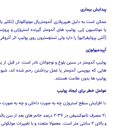
پیدایش بیماری
ممکن است به دلیل هیپرپلازی آندومتریال مونوکلونال (تکثیر یا ج
یا موتاسیون ژنی. پولیپ های آندومتر گیرنده استروژنی و پروژ
(آنتی پرولیفراتیو) را دارد ولی تستوسترون روی پولیپ اثر آتروفی
آپیدمیولوژی
پولیپ آندومتر در سنین بلوغ و نوجوانان نادر است. در قبل از
پولیپ ها بدون علامت هستند.
عوامل خطر برای ایجاد پولیپ
۱٫ افزایش سطح استروژن چه به صورت داخلی و چه به صورت دارویی وارد بدن شود و افزایش فعالیت استروژن داخلی و یا خارجی.
۲٫ مصرف تاموکسیفن در ۳۶-۲ درصد خانم 
و بالای ۲ سانتی متر است. معمولا متعدد و با تغییرات مولکولی داخل پولیپ می باشد.