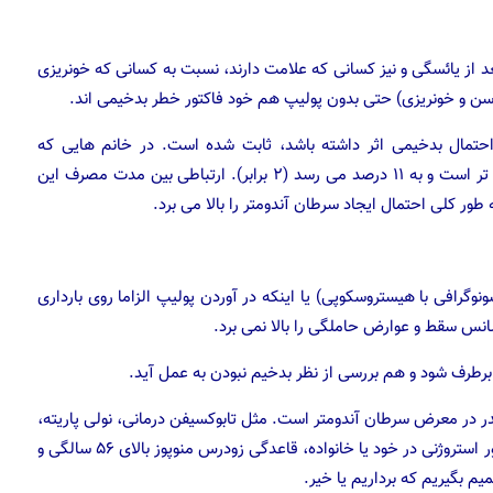
د از یائسگی و نیز کسانی که علامت دارند، نسبت به کسانی که خونریزی
 (سن و خونریزی) حتی بدون پولیپ هم خود فاکتور خطر بدخیمی اند.
لا پولیپ درشت تر از ۲ سانتیمتر) در احتمال بدخیمی اثر داشته باشد، ثابت شده است. در خانم هایی که
تاموکسیفن مصرف می کنند، تغییرات بدخیمی در پولیپ شایع تر است و به ۱۱ درصد می رسد (۲ برابر). ارتباطی بین مدت مصرف این
طور کلی احتمال ایجاد سرطان آندومتر را بالا می برد.
رافی با هیستروسکوپی) یا اینکه در آوردن پولیپ الزاما روی بارداری
شانس سقط و عوارض حاملگی را بالا نمی برد.
برطرف شود و هم بررسی از نظر بدخیم نبودن به عمل آید.
ر در معرض سرطان آندومتر است. مثل تابوکسیفن درمانی، نولی پاریته،
سن بالای پنجاه سال، چاقی، تخمدان پلی کیستیک، سابقه تومور استروژنی در خود یا خانواده، قاعدگی زودرس منوپوز بالای ۵۶ سالگی و
میم بگیریم که برداریم یا خیر.