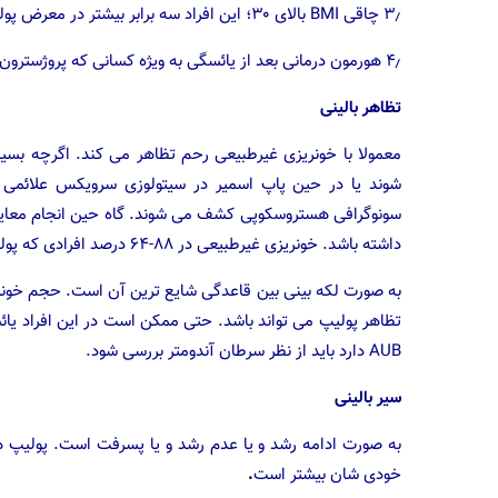
۳٫ چاقی BMI بالای ۳۰؛ این افراد سه برابر بیشتر در معرض پولیپ هستند.
۴٫ هورمون درمانی بعد از یائسگی به ویژه کسانی که پروژسترون استفاده نمی کنند و یا پروستروژن مصرفی از انواع ضعیف است
تظاهر بالینی
معمولا با خونریزی غیرطبیعی رحم تظاهر می کند. اگرچه بسی
شوند یا در حین پاپ اسمیر در سیتولوزی سرویکس علائمی 
سونوگرافی هستروسکوپی کشف می شوند. گاه حین انجام معاینه ب
داشته باشد. خونریزی غیرطبیعی در ۸۸-۶۴ درصد افرادی که پولیپ دارند، دیده می شود به آن AUBP می گوییم.
به صورت لکه بینی بین قاعدگی شایع ترین آن است. حجم خونری
تظاهر پولیپ می تواند باشد. حتی ممکن است در این افراد یا
AUB دارد باید از نظر سرطان آندومتر بررسی شود.
سیر بالینی
به صورت ادامه رشد و یا عدم رشد و یا پسرفت است. پولیپ ه
خودی شان بیشتر است
.