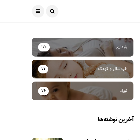
بارداری
170
خردسال و کودک
71
نوزاد
76
آخرین نوشته‌ها