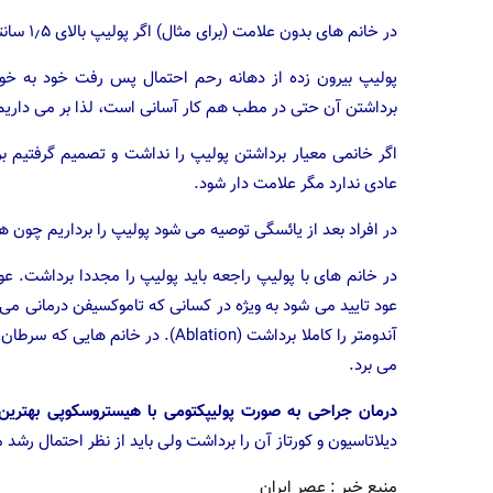
در خانم های بدون علامت (برای مثال) اگر پولیپ بالای ۱٫۵ سانتی متر باشد و یا متعدد یا از دهانه رحم بیرون زده باشد بر می داریم.
پولیپ بیرون زده از دهانه رحم احتمال پس رفت خود به خود
برداشتن آن حتی در مطب هم کار آسانی است، لذا بر می داریم
اگر خانمی معیار برداشتن پولیپ را نداشت و تصمیم گرفتیم ب
عادی ندارد مگر علامت دار شود.
در افراد بعد از یائسگی توصیه می شود پولیپ را برداریم چون
در خانم های با پولیپ راجعه باید پولیپ را مجددا برداشت. 
عود تایید می شود به ویژه در کسانی که تاموکسیفن درمانی می ش
آندومتر را کاملا برداشت (Ablation).
می برد.
درمان جراحی به صورت پولیپکتومی با هیستروسکوپی بهترین
دیلاتاسیون و کورتاز آن را برداشت ولی باید از نظر احتمال رشد
منبع خبر : عصر ایران