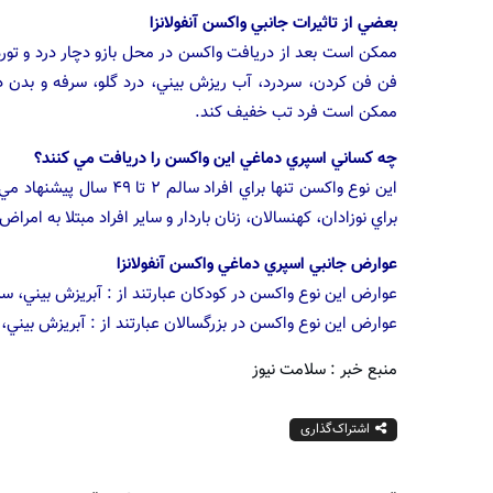
بعضي از تاثيرات جانبي واكسن آنفولانزا
ممكن است بعد از دريافت واكسن در محل بازو دچار درد و تور
فن فن كردن، سردرد، آب ريزش بيني، درد گلو، سرفه و بدن در
ممكن است فرد تب خفيف كند.
چه كساني اسپري دماغي اين واكسن را دريافت مي كنند؟
اين نوع واكسن تنها براي 
براي نوزادان، كهنسالان، زنان باردار و ساير افراد مبتلا به امرا
عوارض جانبي اسپري دماغي واكسن آنفولانزا
عوارض اين نوع واكسن در كودكان عبارتند از : آبريزش بيني، سر
عوارض اين نوع واكسن در بزرگسالان عبارتند از : آبريزش بيني،
منبع خبر : سلامت نیوز
اشتراک‌گذاری