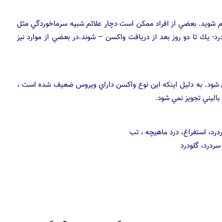
م شويد. بعضي از افراد ممكن است دچار علائم شبيه سرماخوردگي مثل
د- يك تا دو روز بعد از دريافت واكسن – شوند.در بعضي از موارد نيز
افراد سالم ۲ تا ۴۹ سال پيشنهاد مي شود. به دليل اينكه اين نوع واكسن داراي ويروس ضعيف شده است ،
ض باليني تجويز نمي شود.
درد، استفراغ، درد ماهيچه ، تب
 سردرد، گلودرد