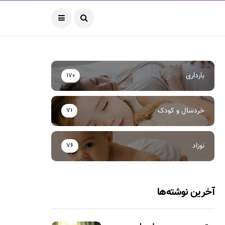
بارداری
170
خردسال و کودک
71
نوزاد
76
آخرین نوشته‌ها