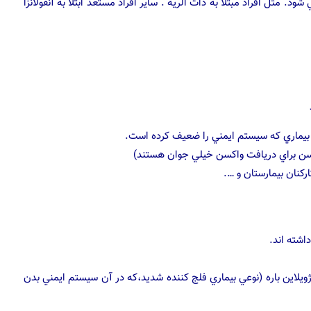
د. مثل افراد مبتلا به ذات الريه . ساير افراد مستعد ابتلا به آنفولانزا
ر بيماري كه سيستم ايمني را ضعيف كرده است.
ركنان بيمارستان و ….
اشته اند.
 سندرم ژويلاين باره (نوعي بيماري فلج كننده شديد،كه در آن سيستم ايمني بدن