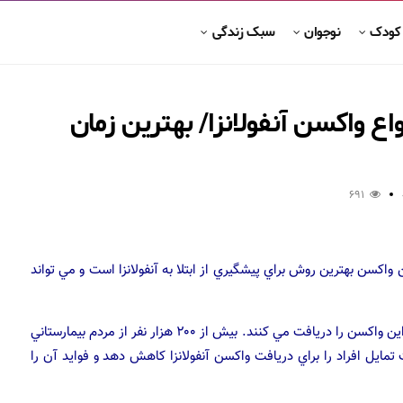
 کودک
نوجوان
سبک زندگی
واع واكسن آنفولانزا/ بهترين زمان
691
ن واكسن بهترين روش براي پيشگيري از ابتلا به آنفولانزا است و مي تواند
طبق آمار ارائه شده حدود ۵ تا ۲۰ درصد از مردم امريكا سالانه اين واكسن را دريافت مي كنند. بيش از ۲۰۰ هزار نفر از مردم بيمارستاني
مار ممكن است تمايل افراد را براي دريافت واكسن آنفولانزا كاهش دهد و فوايد آن را