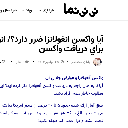
بارداری
نوزاد
خردسال و
آیا واکسن انفولانزا ضرر دارد؟/ ان
براي دريافت واكسن
باران محتشم
28 نوامبر 2016
0 نظر
0
واكسن آنفولانزا و عوارض جانبي آن
آيا تا به حال راجع به دريافت واكسن آنفولانزا فكر كرده ايد؟ اي
مطلوب خاطر همه افراد باشد.
مي شوند و بالغ بر ۳۶ هزارنفر مي ميرند. اين آ
تحت الشعاع قرار دهد. اما عجله نكنيد!