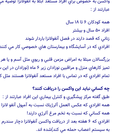
واكسن به خصوص براي افراد مستعد ابتلا به انفولانزا توصيه مي شو
عبارتند از :
همه كودكان ۶ تا ۱۸ سال
افراد ۵۰ سال و بيشتر
زناني كه قصد دارند در فصل آنفولانزا باردار شوند
افرادي كه در آسايشگاه و بيمارستان هاي خصوصي كار مي كنند
بزرگسالان مبتلا به امراض مزمن قلبي و ريوي مثل آسم و يا ه
تميز كارهاي منزل و مراقبين نوزادان زير ۶ ماه (نوزادان در اين سن براي دريافت واكسن خيلي جوان هستند)
تمام افرادي كه در تماس با افراد مستعد آنفولانزا هستند مثل كا
چه كساني نبايد اين واكسن را دريافت كنند؟
طبق گفته مركز پيشگيري و كنترل بيماري اين افراد عبارتند از :
همه افرادي كه عكس العمل آلرژيك نسبت به آمپول آنفو لانزا د
همه كساني كه نسبت به تخم مرغ آلرژي دارند!
افرادي كه ۶ هفته بعد از دريافت واكسن آنفولانزا دچار
به سيستم اعصاب حمله مي كند)شده اند.