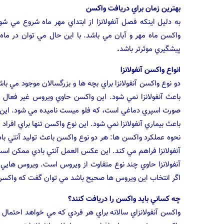
بهترين زمان براي دريافت واكسن
به دليل اينكه فصل آنفولانزا از ابتداي مهر ماه شروع مي شود
واكسن ماه مهر و آبان مي باشد. با اين حال مي توان در ماه 
پيشگيري موثرتر باشد
.
انواع واكسن آنفولانزا
دو نوع واكسن آنفولانزا براي بچه ها و بزرگسالان موجود مي ب
باعث آنفولانزا نمي شود. اين واكسن حاوي ويروس غير فعال ا
صورت اسپري دماغي است، كه فلو ميست ناميده مي شود. اين
باعث بيماري آنفولانزا نمي شود. اين نوع واكسن تنها براي افراد غير باردار ، افراد
نحوه عملكرد واكسن ها: هر دو نوع واكسن باعث توليد آنتي باد
آنفولانزا فراهم مي كند. اين عكس العمل آنتي بادي ممكن اس
آنفولانزا حاوي چند نوع متفاوت از ويروس است. ويروس هايي 
اگر انتخاب اين ويروس ها صحيح باشد مي توان گفت كه واكسن ۷۰ تا ۹۰% در پيشگيري از آنفولانزا براي افراد زير۶۵ سال مفيد 
چه كساني بايد واكسن را دريافت كنند؟
واكسن آنفولانزاي سالانه براي هر فردي كه مي خواهد احتمال ا