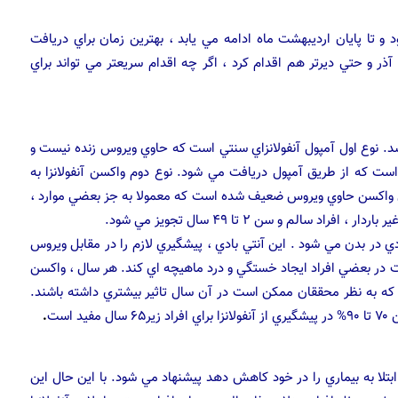
 و تا پايان ارديبهشت ماه ادامه مي يابد ، بهترين زمان براي دريافت
آذر و حتي ديرتر هم اقدام كرد ، اگر چه اقدام سريعتر مي تواند براي
اشد. نوع اول آمپول آنفولانزاي سنتي است كه حاوي ويروس زنده نيست و
ست كه از طريق آمپول دريافت مي شود. نوع دوم واكسن آنفولانزا به
 واكسن حاوي ويروس ضعيف شده است كه معمولا به جز بعضي موارد ،
 سالم و سن ۲ تا ۴۹ سال تجويز مي شود.
ي در بدن مي شود . اين آنتي بادي ، پيشگيري لازم را در مقابل ويروس
ت در بعضي افراد ايجاد خستگي و درد ماهيچه اي كند. هر سال ، واكسن
كه به نظر محققان ممكن است در آن سال تاثير بيشتري داشته باشند.
است
.
بتلا به بيماري را در خود كاهش دهد پيشنهاد مي شود. با اين حال اين