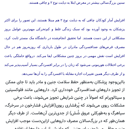
سنین بزرگ‌سالی بیشتر در معرض ابتلا به دیابت نوع ۲ و چاقی هستند.
افزایش آمار کودکان چاقی که به دیابت نوع ۲ هم مبتلا هستند، این تصور را برای اکثر
پزشکان به وجود آورده بود که سبک زندگی غلط و کم‌تحرکی مهم‌ترین عوامل بروز
مشکلاتی از این‌ دست هستند. اما تحقیق انجام‌شده در دانشگاه مک مستر ثابت کرد،
مصرف قرص‌های ضدافسردگی مادران در طول بارداری که روزبه‌روز هم در حال
افزایش است نقش مهمی در بروز چنین مشکلاتی ایفا می‌کند. درواقع حاملگی باعث
برخی اختلالات هورمونی می‌شود که زنان را در برابر افسردگی بسیار آسیب‌پذیر می‌کند
و از طرف دیگر همین تغییرات اجازه مقابله با افسردگی را به آن‌ها نمی‌دهد.
بااین‌وجود پزشکان به‌منظور حفظ سلامت جنین و مادر باید تا جای ممکن
از تجویز داروهای ضدافسردگی خودداری کرد. داروهایی مانند فلوکسیتین
و سیتالوپرام که اصولاً در چنین شرایطی تجویز می‌شوند، باعث برخی
مشکلات ریوی می‌شوند که پُرفشاری ریوی(افزایش فشارخون در سرخرگ،
سیاهرگ و به‌طورکلی عروق شُش) از جدی‌ترین آن‌هاست. از طرف دیگر
همان‌طور که در بزرگ‌سالان مصرف داروهایی ازاین‌دست موجب افزایش
وزن و چاقی می‌شود، برای جنینی که مادرش از این داروها استفاده