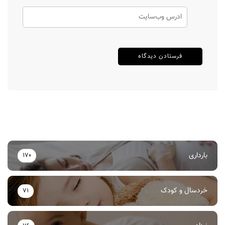
بارداری
170
خردسال و کودک
71