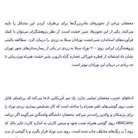
محققان برخی از تجویزهای مادربزرگ‌ها برای برطرف كردن این مشكل را تایید
می‌كنند. یكی از این تجویزها، شیر خشت است. از نظر پژوهشگران می‌توان با كمك
فرآورده‌های استاندارد شیرخشت نوزادان مبتلا به زردی را درمان كرد. مطالعه بالینی
پژوهشگران ایرانی روی ‪ ۲۰۰‬نوزاد مبتلا به زردی در یكی از بیمارستان‌های شهر تهران
نشان داد استفاده از قطره خوراكی عصاره گیاه دارویی شیر خشت همراه نوردرمانی تا
حد زیادی در درمان این نوزادان موثر است.
ادعاهای عجیب محققان تمامی ندارد. یك تیم آمریكایی ادعا می‌كند كه برنامه‌ای قابل
نصب روی گوشی‌های تلفن همراه را ساخته است كه كار تشخیص بیماری زردی نوزاد را
برای پزشكان و والدین راحت‌تر می‌كند. محققان دانشگاه واشنگتن می‌گویند اگر برنامه
«BiliCam» روی گوشی همراه نصب شود و سپس كارتی به اندازه كارت عابر بانك كه
روی آ ن رنگ‌های مختلف چاپ شده است، روی بدن نوزاد قرار بگیرد و با گوشی از بدن