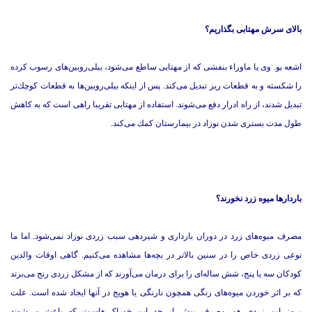
بالای سرش مهتابی بگذاریم؟
اشعه یو. وی یا ماوراء بنفشی كه از مهتابی ساطع می‌شود، بیلی‌روبین‌های رسوب كرده
را شكسته و به قطعات ریز تبدیل می‌كند. پس از اینكه بیلی‌روبین‌ها به قطعات كوچك‌تر
تبدیل شدند، از راه ادرار دفع می‌شوند. استفاده از مهتابی تقریبا راهی است كه به كاهش
طول مدت بستری شدن نوزاد در بیمارستان كمك می‌كند.
باردارها میوه زرد نخورند؟
مصرف میوه‌های زرد در دوران بارداری و شیردهی سبب زردی نوزاد نمی‌شود. اما ما
نوعی زردی خاص را در سنین بالاتر در بچه‌ها مشاهده می‌كنیم. گاهی اوقات والدین
كودكان سه یا پنج، شش ساله‌ای را برای درمان می‌آورند كه از مشكل زردی رنج می‌برند
كه بر اثر خوردن میوه‌های رنگی همچون نارنگی یا هویج در آنها ایجاد شده است. علت
بروز این زردی هم مصرف بیش از حد این خوراكی‌هاست كه باعث می‌شوند