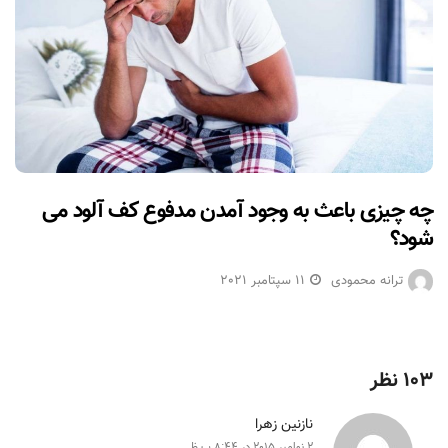
چه چیزی باعث به وجود آمدن مدفوع کف آلود می
شود؟
ترانه محمودی
11 سپتامبر 2021
103 نظر
نازنین زهرا
2 نوامبر 2015 در 8:44 ب.ظ