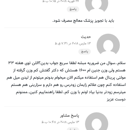
24 فوریه 2018 در 10:15 ب.ظ
پاسخ
باید با تجویز پزشک معالج مصرف شود.
حدیث
13 مارس 2018 در 7:31 ق.ظ
پاسخ
سلام..سوال من ضروریه مبشه لطفا سریع جواب بدین؟اللن توی هفته ۳۳
هستم ولی وزن جنین ام ۱۶۰۰ هستش که دکتر گفتش کم وزن گرفته از
مولتی پرینال هم استفاده میکنم الان میخوام بدونم میتونم از لیدی میل هم
استفاده کنم چون علائم زایمان زودرس رو هم دارم و سزارینی هم هستم
میترسم زودتر بدنیا بیاد اونم با وزن کم..لطفا راهنماییم کنین..ممنونم
دوست عزیز
پاسخ مشاور
13 مارس 2018 در 10:48 ب.ظ