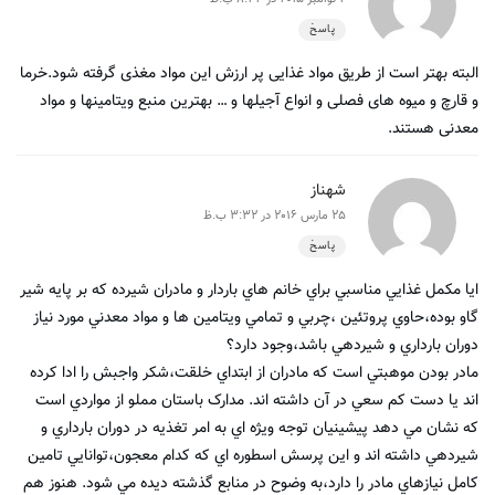
پاسخ
البته بهتر است از طریق مواد غذایی پر ارزش این مواد مغذی گرفته شود.خرما
و قارچ و میوه های فصلی و انواع آجیلها و … بهترین منبع ویتامینها و مواد
معدنی هستند.
شهناز
25 مارس 2016 در 3:32 ب.ظ
پاسخ
ايا مکمل غذايي مناسبي براي خانم هاي باردار و مادران شيرده که بر پايه شير
گاو بوده،حاوي پروتئين ،چربي و تمامي ويتامين ها و مواد معدني مورد نياز
دوران بارداري و شيردهي باشد،وجود دارد؟
مادر بودن موهبتي است که مادران از ابتداي خلقت،شکر واجبش را ادا کرده
اند يا دست کم سعي در آن داشته اند. مدارک باستان مملو از مواردي است
که نشان مي دهد پيشينيان توجه ويژه اي به امر تغذيه در دوران بارداري و
شيردهي داشته اند و اين پرسش اسطوره اي که کدام معجون،توانايي تامين
کامل نيازهاي مادر را دارد،به وضوح در منابع گذشته ديده مي شود. هنوز هم