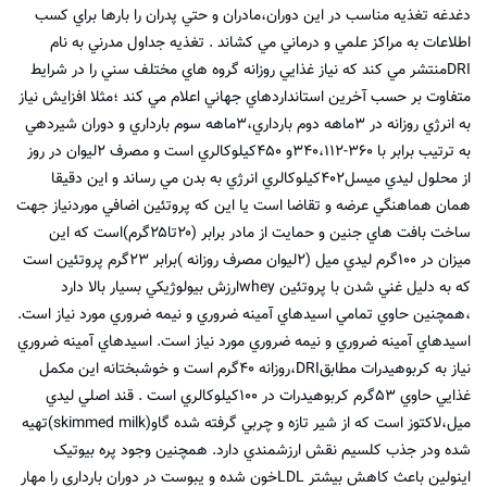
دغدغه تغذيه مناسب در اين دوران،مادران و حتي پدران را بارها براي کسب
اطلاعات به مراکز علمي و درماني مي کشاند . تغذيه جداول مدرني به نام
DRIمنتشر مي کند که نياز غذايي روزانه گروه هاي مختلف سني را در شرايط
متفاوت بر حسب آخرين استانداردهاي جهاني اعلام مي کند ؛مثلا افزايش نياز
به انرژي روزانه در ۳ماهه دوم بارداري،۳ماهه سوم بارداري و دوران شيردهي
به ترتيب برابر با ۳۶۰-۳۴۰،۱۱۲و ۴۵۰کيلوکالري است و مصرف ۲ليوان در روز
از محلول ليدي ميسل۴۰۲کيلوکالري انرژي به بدن مي رساند و اين دقيقا
همان هماهنگي عرضه و تقاضا است يا اين که پروتئين اضافي موردنياز جهت
ساخت بافت هاي جنين و حمايت از مادر برابر (۲۰تا۲۵گرم)است که اين
ميزان در ۱۰۰گرم ليدي ميل (۲ليوان مصرف روزانه )برابر ۲۳گرم پروتئين است
که به دليل غني شدن با پروتئين wheyارزش بيولوژيکي بسيار بالا دارد
،همچنين حاوي تمامي اسيدهاي آمينه ضروري و نيمه ضروري مورد نياز است.
اسيدهاي آمينه ضروري و نيمه ضروري مورد نياز است. اسيدهاي آمينه ضروري
نياز به کربوهيدرات مطابقDRI،روزانه ۴۰گرم است و خوشبختانه اين مکمل
غذايي حاوي ۵۳گرم کربوهيدرات در ۱۰۰کيلوکالري است . قند اصلي ليدي
ميل،لاکتوز است که از شير تازه و چربي گرفته شده گاو(skimmed milk)تهيه
شده ودر جذب کلسيم نقش ارزشمندي دارد. همچنين وجود پره بيوتيک
اينولين باعث کاهش بيشتر LDLخون شده و يبوست در دوران بارداري را مهار