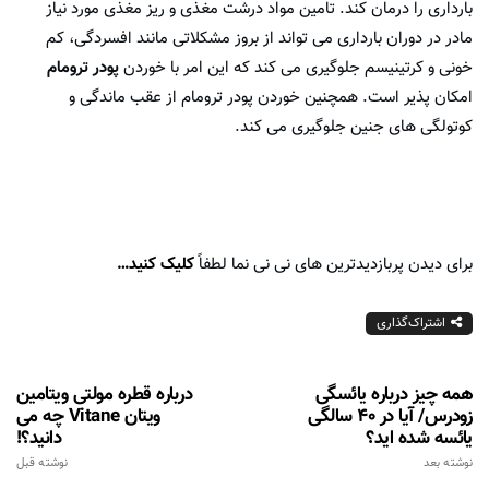
بارداری را درمان کند. تامین مواد درشت مغذی و ریز مغذی مورد نیاز
مادر در دوران بارداری می تواند از بروز مشکلاتی مانند افسردگی، کم
خونی و کرتینیسم جلوگیری می کند که این امر با خوردن
پودر ترومام
امکان پذیر است. همچنین خوردن پودر ترومام از عقب ماندگی و
کوتولگی های جنین جلوگیری می کند.
برای دیدن پربازدیدترین های نی نی نما لطفاً
کلیک کنید…
اشتراک‌گذاری
همه چیز درباره یائسگی
درباره قطره مولتی ویتامین
زودرس/ آیا در 40 سالگی
ویتان Vitane چه می
یائسه شده اید؟
دانید؟!
نوشته بعد
نوشته قبل