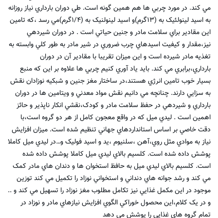
مي کند. در مورد چربي ها هم همين گونه است. طي دوران بارداري نياز روزانه
به اسيد لينولئيک به (۱۳گرم)و اسيد لينولنيک به (۱/۴گرم)مي رسد ،که تامين
اين مقادير براي سلامت مادر و جنين حياتي است . در دوران شيردهي
نيز،مقدار و کيفيت اسيدهاي چرب ضروري در شير مادر به طور کلي وابسته به
تغذيه مادر شيرده است و اين ميزان تقريبا با مقادير آن در دوران
بارداري،برابري مي کند. بايد ياد آوري کنيم چربي ها علاوه بر اين که منبع
بسيار خوب تامين انرژي هستند،در ساختار مغز جنين و شبکيه نوزادان نقش
به سزايي دارند. چنانچه مي دانيم نقش مواد معدني و ويتامين ها در دوران
بارداري و شيردهي در حفظ سلامت مادر و کودک،نقشي انکار ناپذير و حائز
اهمين است . ليدي ميل که در واقع معجون کامل از هر دو گروه است،با
دقت خاصي بر اساس استانداردهاي جهاني تنظيم شده است. ميزان افزايش
نياز به موادي مثل روي،آهن ،سلنيوم ،يد و اسيد فوليک و…در ليدي ميل کاملا
پوشش داده شده است. کلسيم بالاي ليدي ميل کاملا پوشش داده شده
است. کلسيم بالاي ليدي ميل به حافظ استخوان ها و دندان هاي مادر کمک
مي کند و رشد جوانه هاي دنداني و استخواني نوزاد را تکميل مي کند توزين
موجود در اين مکمل غذايي نيز تکامل مطلوب مغز نوزاد را تسهيل مي کند و ..
و در يک کلام،اين محصول خوراکي الگوي افزايش نيازهاي مادر و نوزاد در
تمام گروه هاي غذايي را پوشش مي دهد