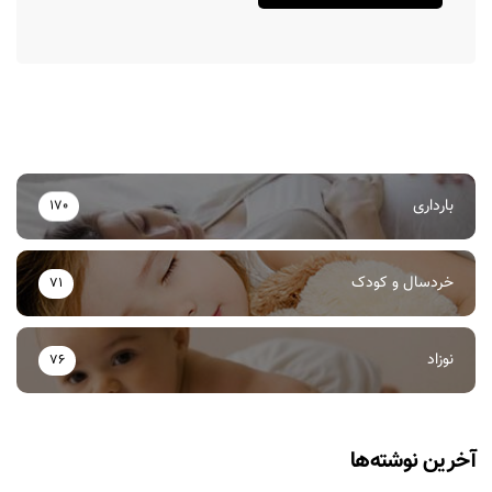
بارداری
170
خردسال و کودک
71
نوزاد
76
آخرین نوشته‌ها