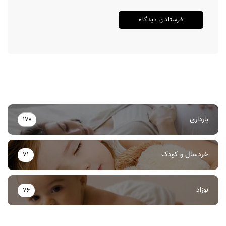
بارداری
170
خردسال و کودک
71
نوزاد
76