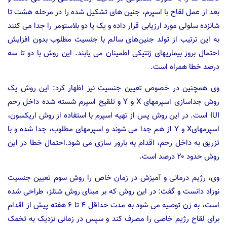
بعد از عمل لقاح با اسپرم، جنین های تشکیل شده را در مرحله هشت تا
شانزده سلولی مورد ارزیابی قرار داده و یک یا دو بلاستومر را جدا می کنند
به این ترتیب از تولد جنین‌های سالم با جنسیت مطلوب بدون افزایش
احتمال بروز بیماریهای ژنتیکی اطمینان می یابند. این روش با دو تا سه
درصد خطا همراه است.
وی همچنین در خصوص تعیین جنسیت نیز اظهار کرد: این روش یک
روش جداسازی اسپرمهای X و Y و تلقیح اسپرم شسته شده داخل رحم
IUI است. در این روش پس از تهیه اسپرم با استفاده از روش اریکسون،
اسپرمهایX و Y از هم جدا می شوند و اسپرمهای مطلوب، جدا شده و با
تزریق به داخل رحم، اقدام به بارور سازی می شود.احتمال خطا در این
روش حدود ۲۰ درصد است.
وی، رژیم درمانی و آمیزش در زمان خاص را روش سوم تعیین جنسیت
نوزاد دانست و گفت: در این روش که بر مبنای روش شتلز، طراحی شده
است، به زن توصیه می شود به مدت حداقل ۴ تا ۶ هفته پیش از اقدام
برای لقاح رژیم خاصی را مصرف کند و سپس در زمانی نزدیک به تخمک