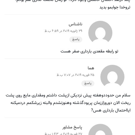
تروخدا جوابمو بدید
ناشناس
29 ژانویه 2019 در 6:59 ب.ظ
پاسخ
تو رابطه مقعدی بارداری صفر هست
هما
25 فوریه 2019 در 7:07 ب.ظ
پاسخ
سلام من حدوددوهفته پیش نزدیکی ازپشت داشتم ومقداری مایع روی پشت
ریخت الان دوروزاززمان پریودگذشته وهنوزنشدم والبته زیرشکمم دردمیکنه
ایااحتمال بارداری هس?
پاسخ مشاور
27 فوریه 2019 در 1:43 ب.ظ