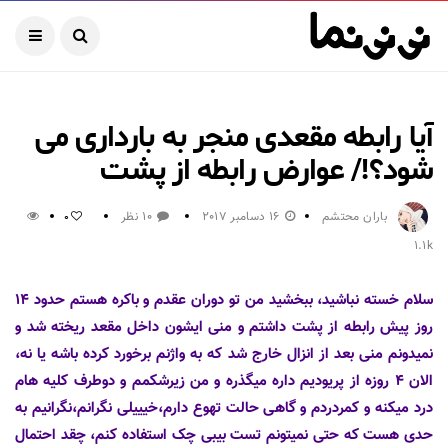
آیا رابطه مقعدی منجر به بارداری می
شود؟!/ عوارض رابطه از پشت
باران محتشم
16 دسامبر 2017
10 نظر
0
1.1k
سلام خسته نباشید، ببخشید من تو دوران عقدم و باکره هستم حدود ۱۴
روز پیش رابطه از پشت داشتم و منی ایشون داخل مقعد ریخته شد و
نمیدونم منی بعد از انزال خارج شد که به واژنم برخورد کرده باشه یا نه،
الان ۴ روزه از پریودیم داره میگذره و من زیرشکمم و دوطرف کلیه هام
درد میکنه و کمردردم و گاهی حالت تهوع دارم،خیییلی نگرانم،نگرانیم به
حدی هست که حتی نمیتونم تست بیبی چک استفاده کنم، چقد احتمال