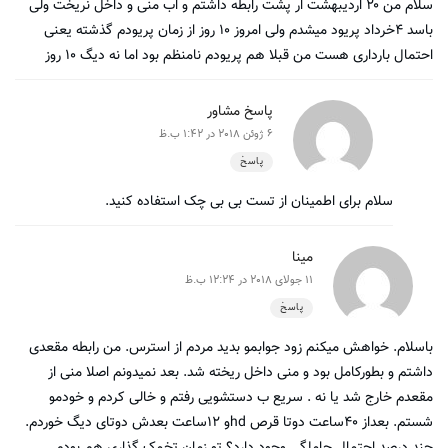
سلام من ۲۰ اردیبهشت ار پشت رابطه داشتم و اب منی و داخل نریخت ولی
باسد ۴خرداد پریود میشدم ولی امروز ۱۰ روز از زمان پریودم گذشته یعنی
احتمال بارداری هست من قبلا هم پریودم نامنظم بود اما نه دیگ ۱۰ روز
پاسخ مشاور
6 ژوئن 2018 در 1:42 ب.ظ
پاسخ
سلام برای اطمینان از تست بی بی چک استفاده کنید.
مینا
11 جولای 2018 در 12:24 ب.ظ
پاسخ
باسلام. خواهش میکنم زود جوابمو بدید مردم از استرس. من رابطه مقعدی
داشتم و بطورکامل بود و منی داخل ریخته شد. بعد نمیدونم اصلا منی از
مقعدم خارج شد یا نه . سریع ب دستشویی رفتم و خالی کردم و خودمو
شستم. بعداز ۴۰ساعت دوتا قرص hdو ۱۲ساعت بعدش دوتای دیگ خوردم.
چند درصد احتمال حاملگی وجود دارد؟ تو زمان تخمک گذاری هم بودم.