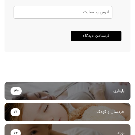
بارداری
170
خردسال و کودک
71
نوزاد
76