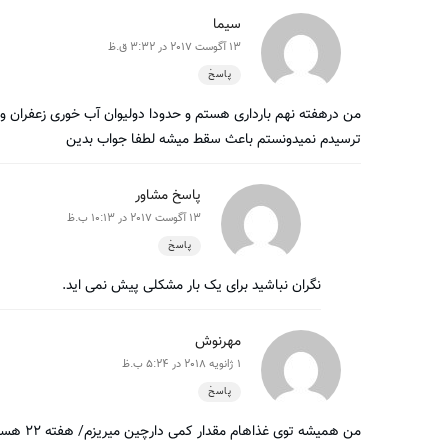
سیما
13 آگوست 2017 در 3:32 ق.ظ
پاسخ
من درهفته نهم بارداری هستم و حدودا دولیوان آب خوری زعفران و 
ترسیدم نمیدونستم باعث سقط میشه لطفا جواب بدین
پاسخ مشاور
13 آگوست 2017 در 10:13 ب.ظ
پاسخ
نگران نباشید برای یک بار مشکلی پیش نمی اید.
مهرنوش
1 ژانویه 2018 در 5:24 ب.ظ
پاسخ
من همیشه توی غذاهام مقدار کمی دارچین میریزم/ هفته ۲۲ هستم. ایا مشکلی داره؟