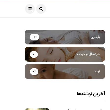
بارداری
170
خردسال و کودک
71
نوزاد
76
آخرین نوشته‌ها