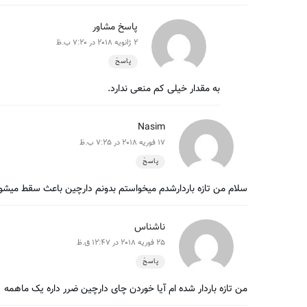
پاسخ مشاور
2 ژانویه 2018 در 7:20 ب.ظ
پاسخ
به مقدار خیلی کم منعی ندارد.
Nasim
17 فوریه 2018 در 7:25 ب.ظ
پاسخ
سلام من تازه باردارشدم میخواستم بدونم دارچین باعث سقط میش
ناشناس
25 فوریه 2018 در 12:47 ق.ظ
پاسخ
من تازه باردار شده ام آیا خوردن چای دارچین ضرر داره یک ماهمه