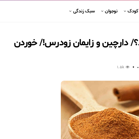
 کودک
نوجوان
سبک زندگی
د؟/ دارچین و زایمان زودرس!/ خوردن
1.5k