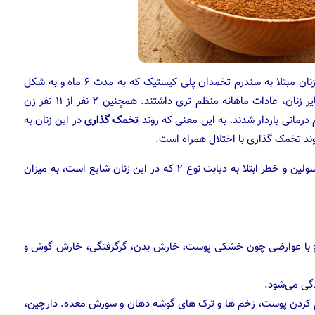
تحقیقات انجام شده در دانشگاه کلمبیا نشان داد آن دسته از زنان مبتلا به سندرم تخمدان پلی کیستیک که به مدت ۶ ماه و به شکل
روزانه مکمل های دارچین مصرف کرده بودند در مقایسه با سایر زنان، عادات ماهانه منظم تری داشتند. همچنین ۲ نفر از ۱۱ نفر زن
رمانی باردار شدند، به این معنی که روند
تخمک گذاری
در این زنان به
در بخش دیگری از این مطالعه مشخص شد که مقاومت به انسولین و خطر ابتلا به دیابت نوع ۲ که در این زنان شایع است، به میزان
مزاج با عوارضی چون خشکی پوست، خارش بدن، گرگرفتگی، خارش گوش و
دگی می‌شود.
رم کردن پوست، زخم ها و ترک های گوشه دهان و سوزش معده. دارچین،