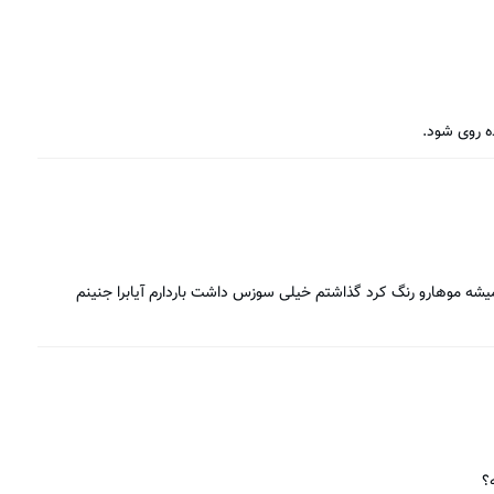
ده روی شود.
شه موهارو رنگ کرد گذاشتم خیلی سوزس داشت باردارم آیابرا جنینم
؟