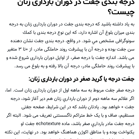
درجه بندی جفت در دوران بارداری زنان
چیست؟
به یاد داشته باشید كه درجه بندی جفت در دوران بارداری زنان به درجه
بندی ميزان بلوغ آن اشاره دارد، كه اين نوع درجه بندی با كمك
سونوگرافی مشخص مي شود. در واقع، درجه بندی جفت نشان دهنده
سن جفت بوده و درجه آن با پیشرفت روند حاملگی مادر، از ۰تا ۳ متغیر
می باشد. اندازه جفت با درجه صفر، از اوایل دوران بارداری شروع شده و
با پیشرفت روند حاملگی مادر، درجه آن بالا رفته و به بلوغ می رسد.
جفت درجه یا گرید صفر در دوران بارداری زنان:
درجه صفر جفت مربوط به سه ماهه اول از دوران بارداری زنان است. اما،
اگر علائم سه ماهه دوم از دوران بارداري زنان هم دیر آغاز شود، درجه
جفت ۰ خواهد بود. يادتان باشد كه در این شرایط، صفحه جفتی
مستقیم، صاف و با یک خط متراکم ناگسستنی تعریف می شود. البته اگر
درجه جفت مادر بارداري صفر باشد، ماده echotexture جفت او
یکنواخت بوده و با مناطق اکوژن هماهنگ خواهد بود. در نهايت، اين نكته