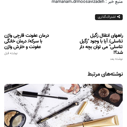
منبع خبر : mamanam،drmoosavizadeh
اشتراک‌گذاری
راههای انتقال زگیل
درمان عفونت قارچی واژن
تناسلی/ آیا با وجود "زگیل
با سرکه/ درمان خانگی
تناسلی" می توان بچه دار
عفونت و خارش واژن
شد؟!
نوشته قبل
نوشته بعد
نوشته‌های مرتبط