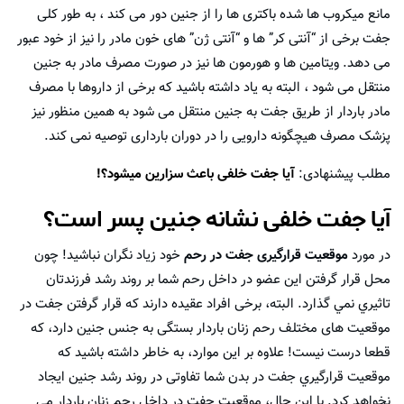
مانع میکروب ها شده باکتری ها را از جنین دور می کند ، به طور کلی
جفت برخی از “آنتی کر” ها و “آنتی ژن” های خون مادر را نیز از خود عبور
می دهد. ویتامین ها و هورمون ها نیز در صورت مصرف مادر به جنین
منتقل می شود ، البته به یاد داشته باشید که برخی از داروها با مصرف
مادر باردار از طریق جفت به جنین منتقل می شود به همین منظور نیز
پزشک مصرف هیچگونه دارویی را در دوران بارداری توصیه نمی کند.
مطلب پیشنهادی:
آیا جفت خلفی باعث سزارین میشود؟!
آیا جفت خلفی نشانه جنین پسر است؟
در مورد
موقعیت قرارگیری جفت در رحم
خود زیاد نگران نباشید! چون
محل قرار گرفتن این عضو در داخل رحم شما بر روند رشد فرزندتان
تاثيري نمي گذارد. البته، برخی افراد عقیده دارند که قرار گرفتن جفت در
موقعیت های مختلف رحم زنان باردار بستگی به جنس جنین دارد، که
قطعا درست نيست! علاوه بر اين موارد، به خاطر داشته باشيد كه
موقعیت قرارگيري جفت در بدن شما تفاوتی در روند رشد جنین ایجاد
نخواهد کرد. با این حال، موقعیت جفت در داخل رحم زنان باردار می