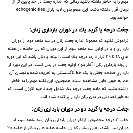
مهم را به خاطر داشته باشيد زمانی که اندازه جفت در حد پایین تر از
نرمال قرار داشته باشد، این عضو بدون لایه بازال echogenicities
خواهد بود.
جفت درجه یا گرید يك در دوران بارداری زنان:
فراموش نکنید كه معمولا اندازه جفت زنان در سه ماهه دوم از دوران
بارداری و یا در اوایل سه ماهه سوم از اين دوران که زن حامله در هفته
هاي ۱۸ تا ۲۹ قرار دارد، درجه يك است. البته، يادتان باشد كه این دوره
از روند بارداری زنان، آغاز بلوغ اولیه جفت در بدن است. در این دوره از
بارداري صفحه جفتی با یک خط ناگسستنی به تعریف شده و نوسان آن
هم به خوبی قابل مشاهده است. همچنین، اين نكته مهم را به خاطر
داشته باشيد كه ماده جفت درجه يك شامل چند ناحیه اکوژن است، كه
به طور تصادفی در بدن زنان باردار پراکنده شده اند.
جفت درجه یا گرید دو در دوران بارداری زنان:
جفت ۲ درجه مخصوص اواخر دوران بارداری زنان (سه ماهه سوم اين
دوران) می باشد، یعنی زمانی که زن حامله هفته های بالاتر از هفته ۳۰