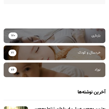
بارداری
170
خردسال و کودک
71
نوزاد
76
آخرین نوشته‌ها
بهترین معجون عسل برای بارداری | تنها معجون