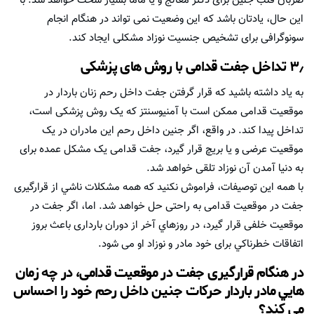
ضربان قلب جنین برای دکتر معالج و یا ماما بسیار سخت خواهد شد. با
این حال، يادتان باشد كه این وضعیت نمی تواند در هنگام انجام
سونوگرافی برای تشخیص جنسيت نوزاد مشکلی ایجاد کند.
۳٫ تداخل جفت قدامی با روش های پزشکی
به ياد داشته باشيد كه قرار گرفتن جفت داخل رحم زنان باردار در
موقعیت قدامی ممکن است با آمنیوسنتز که یک روش پزشکی است،
تداخل پیدا کند. در واقع، اگر جنین داخل رحم اين مادران در یک
موقعیت عرضی و یا بریچ قرار گیرد، جفت قدامی یک مشکل عمده برای
به دنیا آمدن آن نوزاد تلقی خواهد شد.
با همه اين توصيفات، فراموش نکنید که همه مشکلات ناشي از قرارگیری
جفت در موقعیت قدامی به راحتی حل خواهد شد. اما، اگر جفت در
موقعیت خلفی قرار گیرد، در روزهاي آخر از دوران بارداری باعث بروز
اتفاقات خطرناکي برای خود مادر و نوزاد او می شود.
در هنگام قرارگیری جفت در موقعیت قدامی، در چه زمان
هايي مادر باردار حرکات جنین داخل رحم خود را احساس
می کند؟