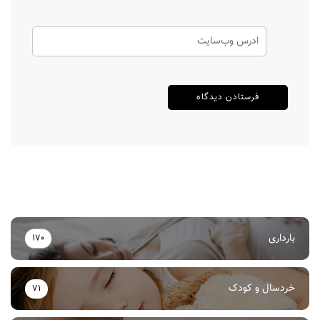
بارداری
170
خردسال و کودک
71