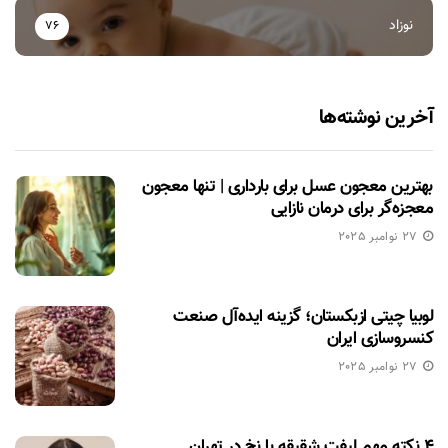
نوزاد
76
آخرین نوشته‌ها
بهترین معجون عسل برای بارداری | تنها معجون
معجزه‌گر برای درمان نازایی
27 نوامبر 2025
لوبیا چیتی ازبکستان؛ گزینه ایده‌آل صنعت
کنسروسازی ایران
27 نوامبر 2025
۴ نکته مهم لیفت شقیقه با نخ در تهران