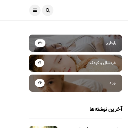
بارداری
170
خردسال و کودک
71
نوزاد
76
آخرین نوشته‌ها