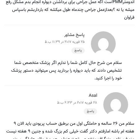
اندومتر۴MMاست اگه عمل جراحی برای برداشتن دیواره انجام بدم مشکل رفع
میشه یا نه ؟بعدازعمل جراحی چندماه طول میکشه که بارداربشم باسپاس
فراوان
پاسخ مشاور
25 فوریه 2017 در 11:39 ب.ظ
پاسخ
سلام من شرح حال کامل شما را ندارم اگر پزشک متخصص شما
تشخیص دادند که باید دیواره را بردارید پس میتوانید دستور پزشک
خود را اجرا کنید.
Asal
28 فوریه 2017 در 6:33 ب.ظ
پاسخ
سلام من ۲۶ سالمه و حاملگی اول من برطبق حساب پریودی باید الان ۹
هفته ام باشه امارفتم دکتر گفت خیلی کم بزرگ شده و جنین ۹ هفته نیست