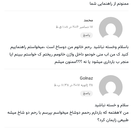
ممنونم از راهنمایی شما
محمد
17 دسامبر 2016 در 1:08 ق.ظ
پاسخ
باسلام وخسته نباشید .رحم خانوم من دوساخ است ،میخواستم راهنماییم
کنید ک من اب منی خودمو داخل واژن خانومم ریختم ک خواستم ببینم ایا
منجر ب بارداری میشود یا نه ؟؟؟ممنون میشم
Golnaz
28 ژانویه 2017 در 11:38 ب.ظ
پاسخ
سلام و خسته نباشید
من ۷هفتمه که باردارم رحمم دوشاخ میخواسم بپرسم با رحم دو شاخ میشه
طبیعی زایمان کرد؟