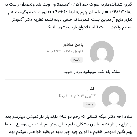
گیری شد.آندومتربه صورت خط آکوژن۹میلیمتری رویت شد وتخمدان راست به
ابعاد۲۱*۴۸* mmوتخمدان چپم به ابعا د۲۶*۴۱ mmرویت شده وکیست هم
ندارم مایع آزاددربن بست کلدوساک خلفی دیده نشده نظریه دکتر آندومتر
ضخیم وآکوژن است آیابعدازدواج باردارمیشوم یانه؟
پاسخ مشاور
2 آوریل 2017 در 4:39 ب.ظ
پاسخ
سلام بله شما میتوانید باردار شوید.
یاشار
3 آوریل 2017 در 11:17 ب.ظ
پاسخ
سلام اخه دکتر میگه کسانی که رحم دو شاخ دارند بار دار نمیشن میترسم بعد
از دواج بار دار نشم ایا من مشکلی دارم خیلی میترسم بابت این موظوع . لطفا
بهم بگین اندومتر ظخیم و اکوژن چیه چیز بدیه مریظیه خواهش میکنم بهم