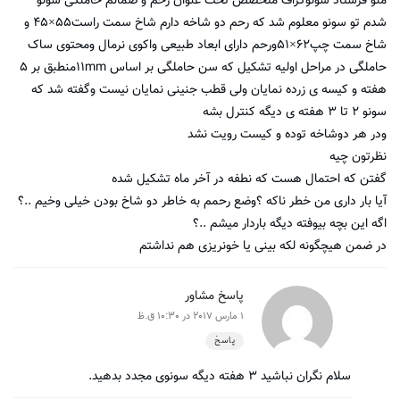
منو فرستاد سونوگراف متخصص تحت عنوان رحم و ضمائم حاملگی سونو
شدم تو سونو معلوم شد که رحم دو شاخه دارم شاخ سمت راست۵۵×۴۵ و
شاخ سمت چپ۶۲×۵۱ورحم دارای ابعاد طبیعی واکوی نرمال ومحتوی ساک
حاملگی در مراحل اولیه تشکیل که سن حاملگی بر اساس ۱۱mmمنطبق بر ۵
هفته و کیسه ی زرده نمایان ولی قطب جنینی نمایان نیست وگفته شد که
سونو ۲ تا ۳ هفته ی دیگه کنترل بشه
ودر هر دوشاخه توده و کیست رویت نشد
نظرتون چیه
گفتن که احتمال هست که نطفه در آخر ماه تشکیل شده
آیا بار داری من خطر ناکه ؟وضع رحمم به خاطر دو شاخ بودن خیلی وخیم ..؟
اگه این بچه بیوفته دیگه باردار میشم ..؟
در ضمن هیچگونه لکه بینی یا خونریزی هم نداشتم
پاسخ مشاور
1 مارس 2017 در 10:30 ق.ظ
پاسخ
سلام نگران نباشید ۳ هفته دیگه سونوی مجدد بدهید.