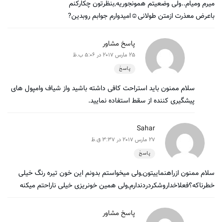
میرم ومیام..ولی وضعیتم همونجوریه,بنظرتون چکارکنم
باعرض معذرت ازمتن طولانی☺امیدوارم جوابم روبدین?
پاسخ مشاور
25 مارس 2017 در 5:06 ب.ظ
پاسخ
سلام ممنون باید استراحت کافی داشته باشید واز شیاف وامپول های
پیشگیری کننده از سقط استفاده نمایید.
Sahar
27 مارس 2017 در 3:37 ق.ظ
پاسخ
سلام ممنون ازراهنماییتون,ولی میخواستم بدونم این خون تیره رنگ خیلی
خطرناکه؟فعلاخداروشکردردندارم,ولی همین خونریزی خیلی ناراحتم میکنه
پاسخ مشاور