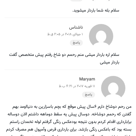
سلام بله شما باردار میشوید.
ناشناس
1 جولای 2018 در 2:05 ق.ظ
پاسخ
سلام اره باردار میشی منم رحمم دو شاخ رفتم پیش متخصص گفت
باردار میشی
Maryam
11 فوریه 2017 در 4:21 ب.ظ
پاسخ
من رحم دوشاخ دارم ۶سال پیش موقع که بچم باسزارین به دنیااومد بهم
گفتن که رحمم دوشاخه. دوسال پیش یه سقط دوماهه داشتم الان دوساله
برابارداری اقدام کردم بدون نتیجه بودعکس رنگی گرفتم لوله تخمدان راستم
بسته بود که باعکس رنگی بازشد. برای بارداری قرص وآمپول هم مصرف کردم