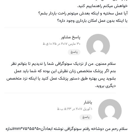
خواهش میکنم راهنماییم کنید.
آیا عمل سختیه و اینکه بعدش میتونم راحت باردار بشم؟
یا اینکه بدون عمل امکان بارداری وجود داره؟
پاسخ مشاور
30 مارس 2017 در 10:25 ق.ظ
پاسخ
سلام ممنون. من از نزدیک سونوگرافی شما را ندیدیم تا بتوانم نظر
بدم اگر پزشک متخصص زنان نظرش این بوده که شما باید عمل
بشوید پس بهتره طبق دستور پزشک عمل کنید یا اینکه نزد متخصص
دیگری بروید.
یاشار
1 آوریل 2017 در 5:23 ب.ظ
پاسخ
سلام رحم من دوشاخه رفتم سونوگرافی نوشته ابعادآن۵۰*۵۵*۷۵*mmاندازه