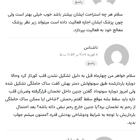
پاسخ
سلام هر چه استراحت ایشان بیشتر باشد خوب خیلی بهتر است ولی
چون پزشک ایشان اجازه فعالیت داده است میتواند زیر نظر پزشک
معالج خود به فعالیت بپردازد.
ناشناس
8 فوریه 2017 در 11:59 ب.ظ
پاسخ
سلام خواهر من چهارماه قبل به دلیل تشکیل نشدن قلب کورتاز کرد وحالا
دوباره باردارشده طبق سونواولش دمتر بهش کفت ساک حاملگی تشکیل شده
ولی امروز دوباره سونوداد گفتن جنین داخل تخمدان قرارگرفته وضربان قلب
داره باید سقط بشه موقع سقط گفتم رحمش ۲شاخی ایا ممکن ساک حاملگی
از رحم به تخمدان بره؟یا جنین خارج رحم نبض داته باشه؟ بعد احتمال
بارداریش با توجه به شرایط ودوشاخی بودنش قدره.؟ممنون میشم جواب
بدید.