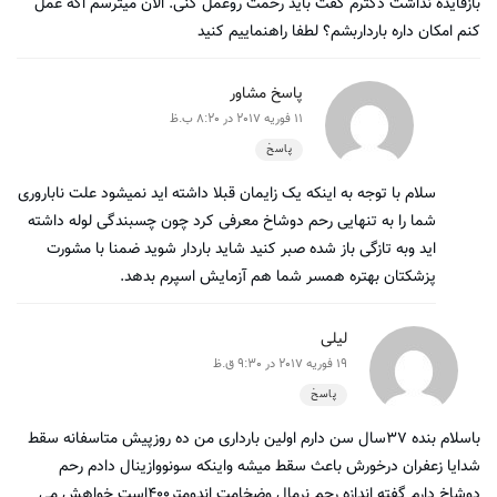
بازفایده نداشت دکترم گفت باید رحمت روعمل کنی. الان میترسم اگه عمل
کنم امکان داره بارداربشم؟ لطفا راهنماییم کنید
پاسخ مشاور
11 فوریه 2017 در 8:20 ب.ظ
پاسخ
سلام با توجه به اینکه یک زایمان قبلا داشته اید نمیشود علت ناباروری
شما را به تنهایی رحم دوشاخ معرفی کرد چون چسبندگی لوله داشته
اید وبه تازگی باز شده صبر کنید شاید باردار شوید ضمنا با مشورت
پزشکتان بهتره همسر شما هم آزمایش اسپرم بدهد.
لیلی
19 فوریه 2017 در 9:30 ق.ظ
پاسخ
باسلام بنده ۳۷سال سن دارم اولین بارداری من ده روزپیش متاسفانه سقط
شدایا زعفران درخورش باعث سقط میشه واینکه سونووازینال دادم رحم
دوشاخ دارم گفته اندازه رحم نرمال وضخامت اندومتر۴۰۰است خواهش می