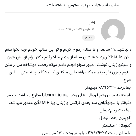
سلام بله میتوانید بهتره استرس نداشته باشید.
زهرا
14 مارس 2017 در 3:11 ب.ظ
پاسخ
ه نباشید..۲۱ سالمه و ۵ ساله ازدواج کردم و تو این سالها خودم بچه نخواستم
.الان دقیقا ۲۶ روزه لخته های سیاه از واژنم میاد.رفتم دکتر برام آزماش خون
و سونوواژینال نوشت .امروز سونو انجام دادم میگه رحمت دوشاخه س.از متن
سنوم چیزی نفهمیدم ممکنه راهنمایی م کنین ک مشکلم چیه .متن ب این
شرح:
ابعادرحم ۳۰*۴۶*۶۸ میلیمتر
باتوجه به نمای رحم انومالی های رحمیbicorn uterus مطرح میباشد.بب سی
دقیقتر با سونوگرافی سه بعدی ترانس واژینال ویا MIR لگن مقدور میباشد.
موقعیت رحم:نرمال
اکوپترن رحم :نرمال
آندومتر:۴ میلیمتر
تخمدان راست:۲۲*۲۹*۳۷ میلیمتر وحجم ۱۳ سی سی