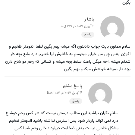
بگین
یاشا ر
4 آوریل 2017 در 1:21 ق.ظ
پاسخ
سلام ممنون بابت جواب دادنتون اگه میشه بهم بگین لطفا اندومتر ظخیم و
اکوژن یعنی چی من خیلی میترسم به خاطرش ایا خطری داره مانع بچه دار
شدنم میشه .اخه میگن باعث سقط بچه میشه و کسانی که رحم دو شاخ دارن
بچه دار نمیشه خواهش میکنم بهم بگین
پاسخ مشاور
4 آوریل 2017 در 11:17 ق.ظ
پاسخ
سلام نگران نباشید این مطلب درستی نیست که هر کس رحم دوشاخ
دارد نمی تواند باردار شود پس استرس نداشته باشید اندومتر ضخیم
مشکل خاصی نیست یعنی ضخامت دیواره داخلی رحم شما کمی