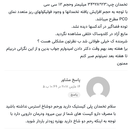
تخمدان چپ:۲۳*۲۸*۳۴ میلیمتر وحجم ۱۲ سی سی
با توجه به حجم افزایش یافته تخمدانها و وجود فولیکولهای ریز متعدد نمای
PCO مطرح میباشد.
توده فضاگیر در آندکسها دیده نشد.
مایع آزاد در کلدوساک خلفی مشاهده نگردید.
شرمنده ک خیلی طولانی شد ب نظرتون مشکلی هست ؟
برا هفته بعد بهم وقت دکتر دادن امیدوارم جواب بدین و از این نگرانی دربیام
تا هفته بعد نمیتونم صبر کنم
ممنون
پاسخ مشاور
14 مارس 2017 در 10:49 ب.ظ
پاسخ
سلام تخمدان پلی کیستیک دارید ورحم دوشاخ استرس نداشته باشید
با مصرف دارو کیست های شما از بین میرود ودرمان دارویی دارد با
توجه به اینکه رحم دو شاخ دارید بهتره زودتر باردار شوید.