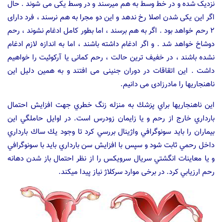
نزدیک شده و در خط وسط به هم میرسند و در وسط یکی می شوند . حال
اگر این یکی شدن اصلا رخ ندهد و این دو مجرا به هم نرسند ، فرد دارای
۲ رحم خواهد بود . اگر به هم برسند ، اما بطور کامل ادغام نشوند ، رحم
دوشاخ خواهد شد . و اگر ادغام داشته باشند ، اما به اندازه لازم ادغام
نشده باشند ، در خفیف ترین حالت ، رحم کمانی یا آرکوئیت را خواهیم
داشت . این اتقاقات در دوران جنینی می افتند و به همین دلیل این
ناهنجاریها را مادرزادی می دانیم.
این ناهنجاریها براي پزشك به منزله زنگ خطري جهت افزايش احتمال
بارداري خارج از رحم و يا زايمان زودرس است. در اوايل حاملگي اين
بيماران را بايد سونوگرافي واژينال بررسي كرد تا وجود يك ساك بارداري
داخل رحمي ثابت شود و سپس با افزايش سن بارداري بايد با سونوگرافي
و يا معاينات انگشتي سريال سرويكس را از نظر احتمال باز شدن دهانه
رحم ارزيابي کرد. در برخی موارد سرکلاژ نیاز پیدا میکند.