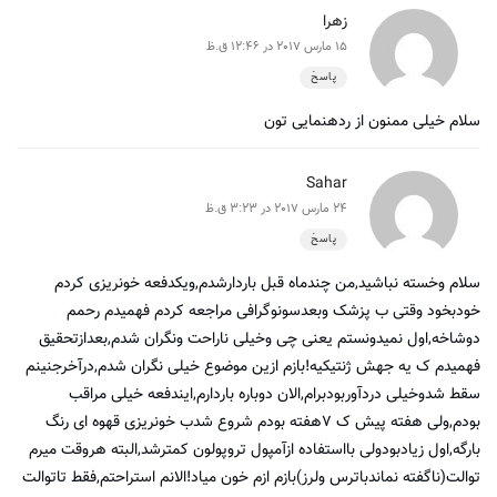
زهرا
15 مارس 2017 در 12:46 ق.ظ
پاسخ
سلام خیلی ممنون از ردهنمایی تون
Sahar
24 مارس 2017 در 3:23 ق.ظ
پاسخ
سلام وخسته نباشید,من چندماه قبل باردارشدم,ویکدفعه خونریزی کردم
خودبخود وقتی ب پزشک وبعدسونوگرافی مراجعه کردم فهمیدم رحمم
دوشاخه,اول نمیدونستم یعنی چی وخیلی ناراحت ونگران شدم,بعدازتحقیق
فهمیدم ک یه جهش ژنتیکیه!بازم ازین موضوع خیلی نگران شدم,درآخرجنینم
سقط شدوخیلی دردآوربودبرام,الان دوباره باردارم,ایندفعه خیلی مراقب
بودم,ولی هفته پیش ک ۷هفته بودم شروع شدب خونریزی قهوه ای رنگ
بارگه,اول زیادبودولی بااستفاده ازآمپول تروپولون کمترشد,البته هروقت میرم
توالت(ناگفته نماندباترس ولرز)بازم ازم خون میاد!الانم استراحتم,فقط تاتوالت