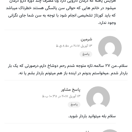
افزایش یافته که درمان دارویی دارد وبا مصرف چند دوره دارو درمان
میشود در خانم هایی که حوالی سن یائسگی هستند خطرناک میباشد
که باید کورتاژ تشخیصی انجام شود با توجه به سن شما جای نگرانی
وجود ندارد.
شرمین
13 آوریل 2017 در 8:50 ق.ظ
پاسخ
سلام…من ۲۷ سالمه.تازه متوجه شدم رحم دوشاخ دارم.درصورتی که یک بار
باردار شدم .میخواستم بدونم در اینده باز هم میتونم باردار بشم یا نه.
پاسخ مشاور
13 آوریل 2017 در 10:38 ب.ظ
پاسخ
سلام بله میتوانید باردار شوید.