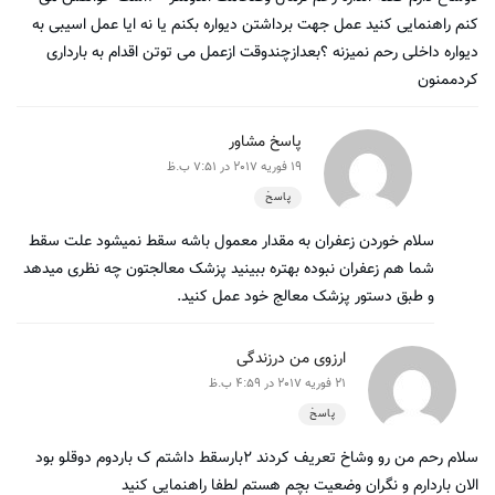
کنم راهنمایی کنید عمل جهت برداشتن دیواره بکنم یا نه ایا عمل اسیبی به
دیواره داخلی رحم نمیزنه ؟بعدازچندوقت ازعمل می توتن اقدام به بارداری
کردممنون
پاسخ مشاور
19 فوریه 2017 در 7:51 ب.ظ
پاسخ
سلام خوردن زعفران به مقدار معمول باشه سقط نمیشود علت سقط
شما هم زعفران نبوده بهتره ببینید پزشک معالجتون چه نظری میدهد
و طبق دستور پزشک معالج خود عمل کنید.
ارزوی من درزندگی
21 فوریه 2017 در 4:59 ب.ظ
پاسخ
سلام رحم من رو وشاخ تعریف کردند ۲بارسقط داشتم ک باردوم دوقلو بود
الان باردارم و نگران وضعیت بچم هستم لطفا راهنمایی کنید