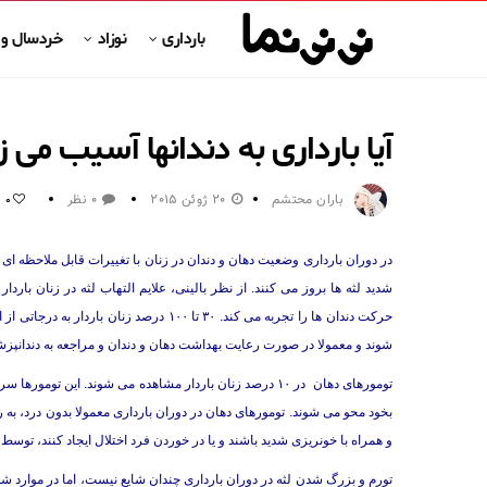
بارداری
نوزاد
خردسال و
آیا بارداری به دندانها آسیب می ز
باران محتشم
20 ژوئن 2015
0 نظر
0
در دوران بارداری وضعیت دهان و دندان در زنان با تغییرات قابل ملاحظه ای
شدید لثه ها بروز می کنند. از نظر بالینی، علایم التهاب لثه در زنان باردا
حرکت دندان ها را تجربه می کند. ۳۰ تا ۱۰۰ د
شوند و معمولا در صورت رعایت بهداشت دهان و دندان و مراجعه به دندانپزشک، ۳ تا ۶ ماه پس از زایمان ازبین می
تومورهای دهان در ۱۰ درصد زنان باردار مشاهده می شوند. ا
بخود محو می شوند. تومورهای دهان در دوران بارداری معمولا بدون درد، به ر
و همراه با خونریزی شدید باشند و یا در خوردن فرد اختلال ایجاد کنند، توس
تورم و بزرگ شدن لثه در دوران بارداری چندان شایع نیست، اما در موارد ش