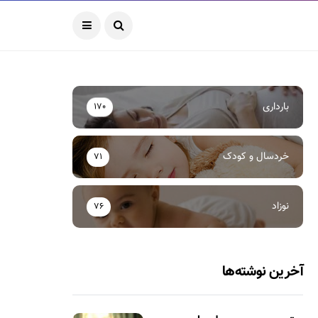
بارداری
170
خردسال و کودک
71
نوزاد
76
آخرین نوشته‌ها