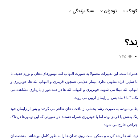
 کودک
نوجوان
سبک زندگی
ند؟
745
 همراه است. این تغییرات معمولا به صورت التهاب لثه، تومورهای دهان و تورم خفیف تا
ر با سایر افراد تفاوتی ندارد. بیمار علایمی همچون قرمزی و التهاب لثه ها، خونریزی و
رصد زنان باردار به درجاتی از التهاب لثه مبتلا می شوند. خونریزی و التهاب لثه ها در همه دوران بارداری مشاهده می
 روند.
ین تومورها سرطانی نبوده، به صورت رشد بخشی از بافت دهان ظاهر می گردند و پس از زایمان خود
نگ بنفش یا قرمز بوده اما با خونریزی همراه هستند. در صورتی که این تومورها دردناک
ط جراحی خارج می شوند.
دید، لثه ها رشد کرده و ممکن است روی دندان ها را به طور کامل بپوشانند. متخصصان