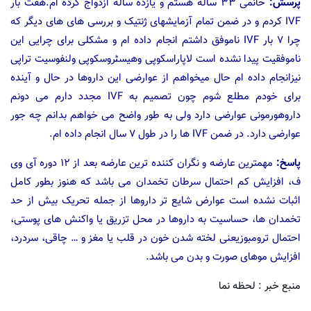
پرسش:
خانمی ۳۳ ساله هستم و یازده ساله ازدواج کرده ام.هفت بار
IVF کردم و در ضمن تمام آزمایشهای ژنتیک و بررسی های های دیگر که
چرا ۷ بار IVF ناموفق داشتم انجام داده ام و مشکلی برای چرایی این
ناموفقیت پیدا نشده است لاپاراسکوپی وھیسٹروسکوپی ولنفوسیت تراپی
نیزانجام داده ام حال میخواهم از عوارضی این داروها در حال و آینده
برای خودم مطلع شوم چون تصمیم به IVF مجدد دارم می دونم
داروهورمونی عوارضی دارد ولی به طور واضح می خواهم بدانم چه جور
عوارضی دارد. در ضمن IVF ها را در طول ۷ سال انجام داده ام.
پاسخ:
مهمترین عارضه و نگران کننده ترین عارضه بعد از ۱۲ دوره آی وی
ف، افزایش کم احتمال سرطان تخمدان می باشد که هنوز بطور کامل
اثبات نشده است عوارض شایع تر داروها از جمله تحریک بیش از حد
تخمدان ها، حساسیت به داروها در محل تزریق یا واکنش های پوستی،
احتمال ترومبوزیعنی لخته شدن خون در قلب یا مغز و … چاقی، سردرد،
افزایش موهای صورت و بدن می باشد.
منبع خبر : لحظه نما