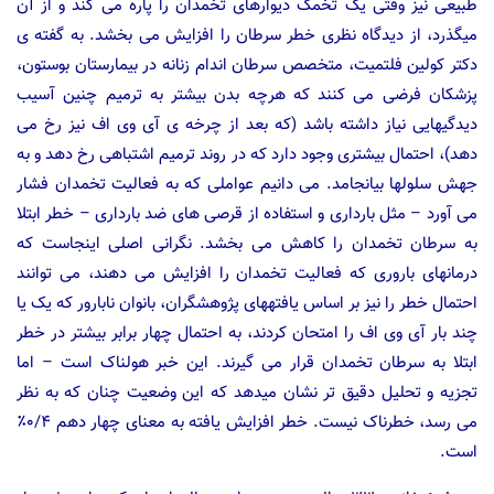
طبیعی نیز وقتی یک تخمک دیوارهای تخمدان را پاره می کند و از آن
میگذرد، از دیدگاه نظری خطر سرطان را افزایش می بخشد. به گفته ی
دکتر کولین فلتمیت، متخصص سرطان اندام زنانه در بیمارستان بوستون،
پزشکان فرضی می کنند که هرچه بدن بیشتر به ترمیم چنین آسیب
دیدگیهایی نیاز داشته باشد (که بعد از چرخه ی آی وی اف نیز رخ می
دهد)، احتمال بیشتری وجود دارد که در روند ترمیم اشتباهی رخ دهد و به
جهش سلولها بیانجامد. می دانیم عواملی که به فعالیت تخمدان فشار
می آورد – مثل بارداری و استفاده از قرصی های ضد بارداری – خطر ابتلا
به سرطان تخمدان را کاهش می بخشد. نگرانی اصلی اینجاست که
درمانهای باروری که فعالیت تخمدان را افزایش می دهند، می توانند
احتمال خطر را نیز بر اساس یافتههای پژوهشگران، بانوان نابارور که یک یا
چند بار آی وی اف را امتحان کردند، به احتمال چهار برابر بیشتر در خطر
ابتلا به سرطان تخمدان قرار می گیرند. این خبر هولناک است – اما
تجزیه و تحلیل دقیق تر نشان میدهد که این وضعیت چنان که به نظر
می رسد، خطرناک نیست. خطر افزایش یافته به معنای چهار دهم ۰/۴٪
است.