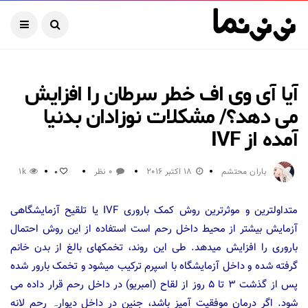
آیا آی وی اف خطر سرطان را افزایش
می دهد؟/ مشکلات نوزادان بدنیا
آمده از IVF
باران محتشم
18 اکتبر 2016
0 نظر
1k
0
متداولترين و موثرترین روش کمک باروری IVF يا تلقيح آزمایشگاهی
آزمایش بیشتر از محیط داخل رحم است استفاده از این روش احتمال
باروری را افزایش میدهد. طی این روند، تخمکهای بالغ از بدن خانم
گرفته شده و داخل آزمایشگاه با اسپرم ترکیب میشود و تخمک بارور شده
پس از گذشت ۳ تا ۵ روز از لقاح (امبریو) در داخل رحم قرار داده می
شود. اگر درمان موفقیت آمیز باشد، جنین در داخل دیوارہ رحم لانه