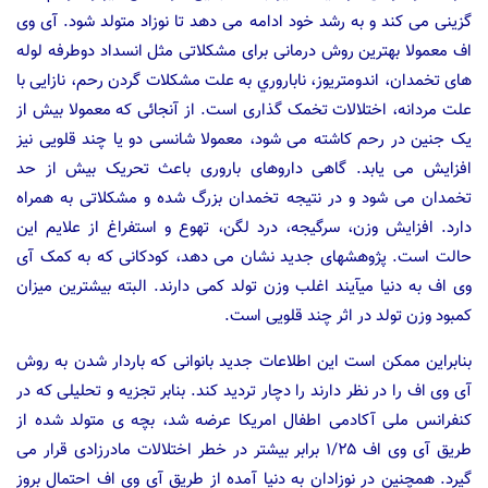
گزینی می کند و به رشد خود ادامه می دهد تا نوزاد متولد شود. آی وی
اف معمولا بهترین روش درمانی برای مشکلاتی مثل انسداد دوطرفه لوله
های تخمدان، اندومتریوز، ناباروري به علت مشکلات گردن رحم، نازایی با
علت مردانه، اختلالات تخمک گذاری است. از آنجائی که معمولا بیش از
یک جنین در رحم کاشته می شود، معمولا شانسی دو یا چند قلویی نیز
افزایش می یابد. گاهی داروهای باروری باعث تحریک بیش از حد
تخمدان می شود و در نتیجه تخمدان بزرگ شده و مشکلاتی به همراه
دارد. افزایش وزن، سرگیجه، درد لگن، تهوع و استفراغ از علایم این
حالت است. پژوهشهای جدید نشان می دهد، کودکانی که به کمک آی
وی اف به دنیا میآیند اغلب وزن تولد کمی دارند. البته بیشترین میزان
کمبود وزن تولد در اثر چند قلویی است.
بنابراین ممکن است این اطلاعات جدید بانوانی که باردار شدن به روش
آی وی اف را در نظر دارند را دچار تردید کند. بنابر تجزیه و تحلیلی که در
کنفرانس ملی آکادمی اطفال امریکا عرضه شد، بچه ی متولد شده از
طریق آی وی اف ۱/۲۵ برابر بیشتر در خطر اختلالات مادرزادی قرار می
گیرد. همچنین در نوزادان به دنیا آمده از طریق آی وی اف احتمال بروز