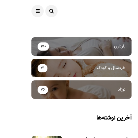
بارداری
170
خردسال و کودک
71
نوزاد
76
آخرین نوشته‌ها