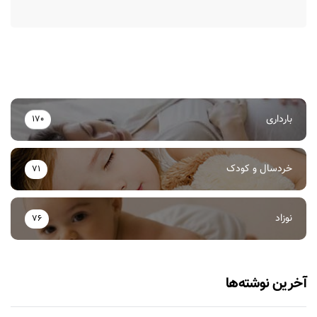
بارداری
170
خردسال و کودک
71
نوزاد
76
آخرین نوشته‌ها