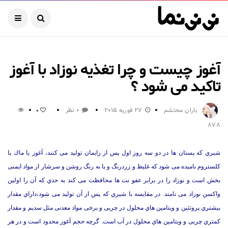
آغوز چیست و چرا تغذیه نوزاد با آغوز
تاکید می شود ؟
باران محتشم
27 فوریه 2015
0 نظر
0
878
شیري که پستان ها در دو سه روز اول پس از زایمان تولید می کنند، آغوز یا ماك یا
کلستروم نامیده می شود که غلیظ و زردرنگ و یا به رنگ روشن و سرشار از مواد ایمنی
بخش است و نوزاد را در برابر عفو نت ها محافظت می کند به حدي که آن را اولین
واکسن نوزاد می نامند. در مقایسه با شیري که پس از آن تولید می شود،داراي مقدار
بیشتري پروتئین و ویتامین هاي محلول در چربی و برخی مواد معدنی مثل سدیم و مقدار
کمتري چربی و ویتامین هاي محلول در آب است. گرچه حجم آغوز محدود است و در هر