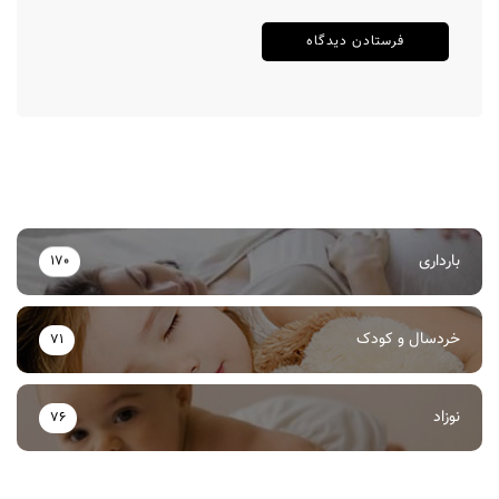
بارداری
170
خردسال و کودک
71
نوزاد
76