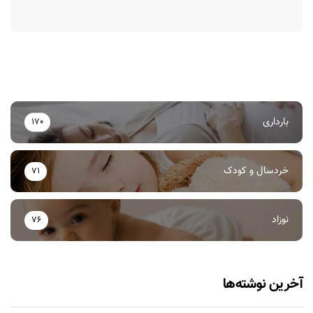
بارداری
170
خردسال و کودک
71
نوزاد
76
آخرین نوشته‌ها