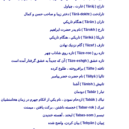
تاراج ( Tārāj ) غارت ، چپاول
تارادخت ( Tārā-dokht ) دختر زيبا و صاحب حسن و كمال
تاران ( Tārān ) هنگام تاريكي
تارخ ( Tārokh ) نام پدر حضرت ابراهيم
تاريكا ( Tārikā ) تاريكي ، هنگام تاريكي
تازف ( Tāzaf ) گام نزديك نهادن
تازه رو ( Tāze-roo ) تازه روي شاداب چهر
تازه عشق ( Tāze-eshgh ) آن كه جديداً به عشق گرفتار آمده است
تافته ( Tāfte ) برافروخته ، طلوع كرده
تاليا ( Tāliyā ) نام حضرت خضر پيامبر
تانيش ( Tānish ) آشنا
تبار ( ‍Tabār ) دودمان
تباك ( Tabāk ) ازدحام نمودن ، نام يكي از حُكام جهرم در زمان هخامنشيان
تبرك ( Tabar-rok ) خجسته داشتن ، ‌بركت يافتن ، ‌ميمنت
تبسم ( Tabas-som ) لبخند ، آهسته خنديدن
تِبیان ( Tebyān ) بیان کردن، واضح شده