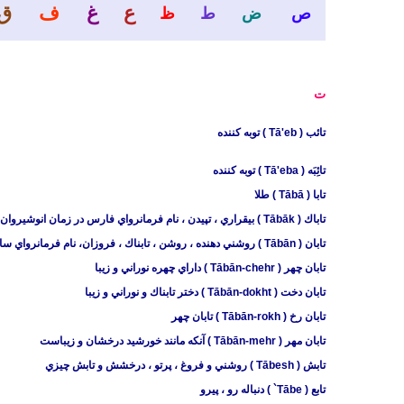
ع
غ
ف
ق
ص
ض
ط
ظ
ت
تائب ( Tā'eb ) توبه كننده
تائِبَه ( Tā'eba ) توبه کننده
تابا ( Tābā ) طلا
تاباك ( Tābāk ) بيقراري ، تپيدن ، نام فرمانرواي فارس در زمان انوشيروان
تابان ( Tābān ) روشني دهنده ، روشن ، تابناك ، فروزان، نام فرمانرواي سارد در زمان كوروش
تابان چهر ( Tābān-chehr ) داراي چهره نوراني و زيبا
تابان دخت ( Tābān-dokht ) دختر تابناك و نوراني و زيبا
تابان رخ ( Tābān-rokh ) تابان چهر
تابان مهر ( Tābān-mehr ) آنكه مانند خورشيد درخشان و زيباست
تابش ( Tābesh ) روشني و فروغ ، پرتو ، درخشش و تابش چيزي
تابع ( Tābe` ) دنباله رو ، پیرو