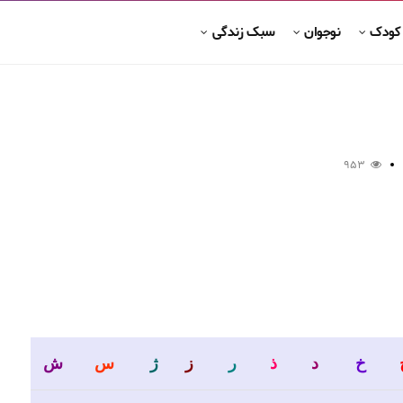
 کودک
نوجوان
سبک زندگی
953
خ
د
ذ
ر
ز
ژ
س
ش