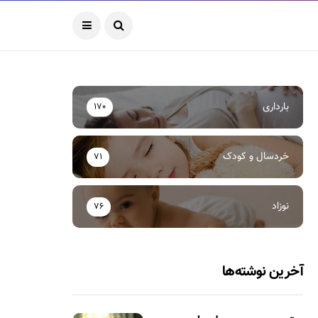
بارداری
170
خردسال و کودک
71
نوزاد
76
آخرین نوشته‌ها