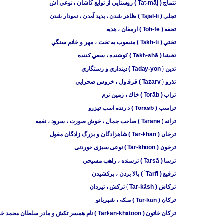
تتماج ( Tat-māj ) روستايي از توابع كاشان ، نوعي آش
تجلي ( Tajal-li ) ظاهر شدن ، پديد آمدن ، نمودار شدن
تحفه ( Toh-fe ) ارمغان ،‌ هديه
تختي ( Takh-ti ) منسوب به تخت ، مهر و خاتم سنگي
تخشا ( Takh-shā ) كوشنده ، سعي كننده
تدين ( Taday-yon ) دينداري و رستگاري
تذرو ( Tazarv ) قرقاول ، خروس صحرايي
تراب ( Torāb ) خاك ، زمين نرم
تراسب ( Torāsb ) دارنده اسب تيزرو
ترانه ( Tarāne ) صاحب جمال ، خوش صورت ، سرود ، نغمه
ترخان ( Tar-khān ) شاهزادگان و بزرگ زادگان مغول
ترخون ( Tar-khoon ) نوعی سبزی خوردنی
ترسا ( Tarsā ) ترسنده ، راهب مسيحي
ترفيع ( Tarfi` ) بالا بردن ، بركشيدن
تركاش ( Tar-kāsh ) تركش ، تيردان
تركان ( Tar-kān ) ملكه ، شهربانو
تركان خاتون ( Tarkān-khātoon ) نام همسر تكش و مادر سلطان محمد خوارزمشاه