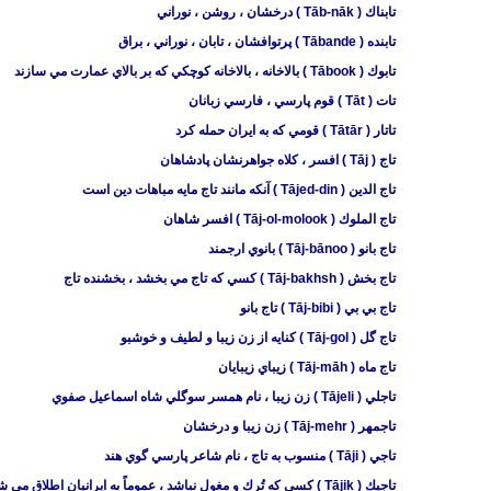
تابناك ( Tāb-nāk ) درخشان ، روشن ، نوراني
تابنده ( Tābande ) پرتوافشان ، تابان ، نوراني ، براق
تابوك ( Tābook ) بالاخانه ، بالاخانه كوچكي كه بر بالاي عمارت مي سازند
تات ( Tāt ) قوم پارسي ، فارسي زبانان
تاتار ( Tātār ) قومي كه به ايران حمله كرد
تاج ( Tāj ) افسر ، ‌كلاه جواهرنشان پادشاهان
تاج الدين ( Tājed-din ) آنكه مانند تاج مايه مباهات دين است
تاج الملوك ( Tāj-ol-molook ) افسر شاهان
تاج بانو ( Tāj-bānoo ) بانوي ارجمند
تاج بخش ( Tāj-bakhsh ) كسي كه تاج مي بخشد ، بخشنده تاج
تاج بي بي ( Tāj-bibi ) تاج بانو
تاج گل ( Tāj-gol ) كنايه از زن زيبا و لطيف و خوشبو
تاج ماه ( Tāj-māh ) زيباي زيبايان
تاجلي ( Tājeli ) زن زيبا ، نام همسر سوگلي شاه اسماعيل صفوي
تاجمهر ( Tāj-mehr ) زن زيبا و درخشان
تاجي ( Tāji ) منسوب به تاج ، نام شاعر پارسي گوي هند
تاجيك ( Tājik ) كسي كه تُرك و مغول نباشد ، عموماً به ايرانيان اطلاق مي شد