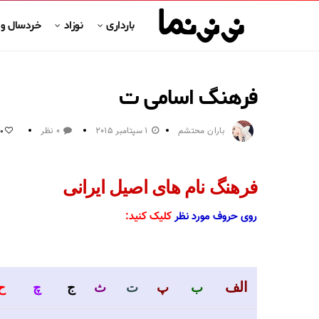
بارداری
نوزاد
خردسال و
فرهنگ اسامی ت
باران محتشم
1 سپتامبر 2015
0 نظر
0
فرهنگ نام های اصیل ایرانی
روی حروف مورد نظر
کلیک کنید:
الف
ب
پ
ت
ث
ج
چ
ح