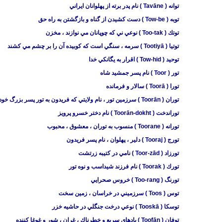
توانه ( Tavāne ) نام پدر برته از پهلوانان ايراني
توبه ( Tow-be ) دست كشيدن از گناه و بازگشتن به راه حق
توتك ( Too-tak ) نوعي ني كه چوپانان مي نوازند ، مخزن
توتيا ( Tootiyā ) سرمه ، سنگي است كه كوبيده آن را بر چشم مي كشند
توحيد ( Tow-hid ) اقرار به يگانكي خدا
تور ( Toor ) نام پسر جمشيد شاه
تورا ( Toorā ) سالار و فرمانده
توران ( Toorān ) سرزمين تور ، نام ولايتي كه فريدون به تور پسر بزرگ خود داده بود ، معشوق
توراندخت ( Toorān-dokht ) نام دختر خسرو پرويز
تورانه ( Toorane ) منسوب به توران ، معشوق ، محبوب
تورج ( Tooraj ) دلير ، پهلوان ، نام پسر فريدون
تورزاد ( Toor-zād ) نامي در كتيبه زرتشت
تورك ( Toorak ) نام فرزند شيداسب و نوه تور
تورنگ ( Too-rang ) خروس صحرايي
توس ( Toos ) سرزميني در خراسان ، زمين سخت
توسكا ( ‍Tooskā ) نوعي درخت جنگلي در حاشيه خزر
توفان ( Toofān ) بادهاي سريع و خطرناك ، غران ، شور و غوغا کننده