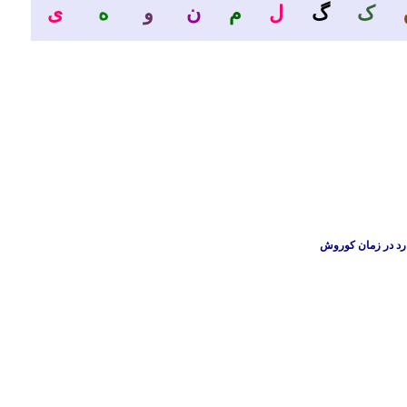
ک
گ
ل
م
ن
و
ه
ی