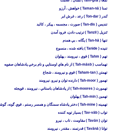
تمغا ( Tam-ghā ) نشان ، علامت
تمنا ( Taman-nā ) خواهش ، آرزو
تُندر ( Ton-dar ) رعد ، غرش ابر
تنديس ( Tan-dis ) صورت ، مجسمه ، پيكر ، كالبد
تَنزیل ( Tanzil ) ترتیب دادن، فرود آمدن
تنها ( Tan-hā ) يگانه ، ‌بي همدم
تنيده ( Tanide ) بافته شده ، منسوج
تهم ( Tahm ) قوي ، نيرومند ، پهلوان
تهماسب ( Tah-māsb ) از نام هاي اوستايي و نام برخي پادشاهان صفويه
تهمتن ( Taham-tan ) قوي و نيرومند ، شجاع
تهمور ( Tah-moor ) دارنده توان و نيرو، نیرومند
تهمورث ( Tah-moores ) از پادشاهان باستاني ، نيرومند ، قويجثه
تهمين ( Tah-min ) پهلوان
تهمينه ( Tah-mine ) دختر پادشاه سمنگان و همسر رستم ، قوي گونه، گوشت آلو
تواب ( Tav-vāb ) بسيار توبه كننده
توان ( Tavān ) مقاومت ، تاب ، نيرو
توانا ( Tavānā ) قدرتمند ، مقتدر ، نيرومند