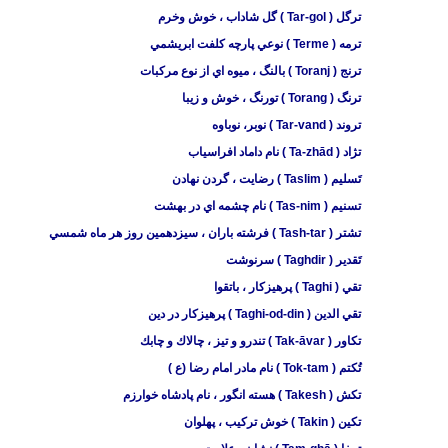
ترگل ( Tar-gol ) گل شاداب ، خوش وخرم
ترمه ( Terme ) نوعي پارچه كلفت ابريشمي
ترنج ( Toranj ) بالنگ ، ميوه اي از نوع مركبات
ترنگ ( Torang ) تورنگ ، خوش و زيبا
تروند ( Tar-vand ) نوبر، نوباوه
تژاد ( Ta-zhād ) نام داماد افراسياب
تَسلیم ( Taslim ) رضایت ، گردن نهادن
تسنيم ( Tas-nim ) نام چشمه اي در بهشت
تشتر ( Tash-tar ) فرشته باران ، سيزدهمين روز هر ماه شمسي
تَقدیر ( Taghdir ) سرنوشت
تقي ( Taghi ) پرهيزکار ، باتقوا
تقي الدين ( Taghi-od-din ) پرهيزکار در دين
تكاور ( Tak-āvar ) تندرو و تيز ، چالاك و چابك
تُكتم ( Tok-tam ) نام مادر امام رضا (ع )
تكش ( Takesh ) هسته انگور ،‌ نام پادشاه خوارزم
تكين ( Takin ) خوش تركيب ، پهلوان