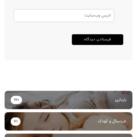
بارداری
170
خردسال و کودک
71